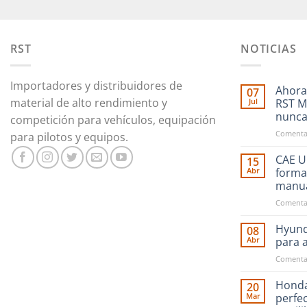
RST
NOTICIAS
Importadores y distribuidores de
Ahora
07
material de alto rendimiento y
Jul
RST M
nunc
competición para vehículos, equipación
Comentar
para pilotos y equipos.
CAE Ul
15
Abr
forma
manu
Comentar
Hyund
08
Abr
para 
Comentar
Honda
20
Mar
perfe