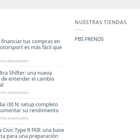
NUESTRAS TIENDAS
PBS FRENOS
 financiar tus compras en
otorsport es más fácil que
a
en
ios desactivados
Ahora
financiar
tra Shifter: una nueva
tus
 de entender el cambio
compras
al
en
en
ios desactivados
RST
CAE
Motorsport
Ultra
es
ai i30 N: setup completo
Shifter:
más
aumentar su rendimiento
una
fácil
en
ios desactivados
nueva
que
Hyundai
forma
nunca
i30
 Civic Type R FK8: una base
de
N:
entender
cta para una preparación
setup
el