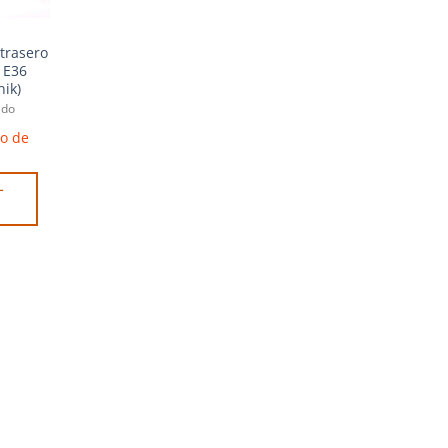
trasero
 E36
ik)
ido
zo de
L