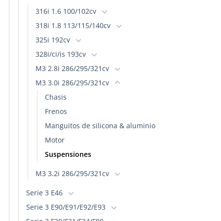
316i 1.6 100/102cv
318i 1.8 113/115/140cv
325i 192cv
328i/ci/is 193cv
M3 2.8i 286/295/321cv
M3 3.0i 286/295/321cv
Chasis
Frenos
Manguitos de silicona & aluminio
Motor
Suspensiones
M3 3.2i 286/295/321cv
Serie 3 E46
Serie 3 E90/E91/E92/E93