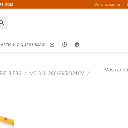
Quiénes somos
ORT.COM
 ARTÍCULO QUE BUSCAS?
Mostrando 
RIE 3 E36
/
M3 3.0I 286/295/321CV
/
Añadir
a la
ista de
deseos