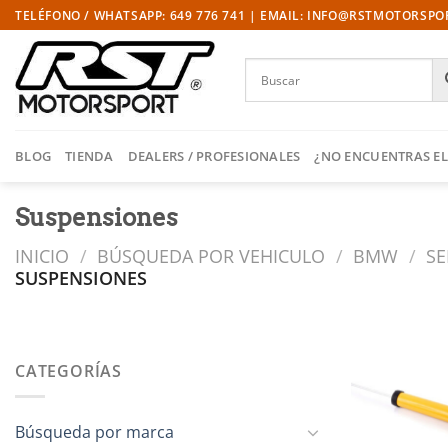
Saltar
TELÉFONO / WHATSAPP: 649 776 741 | EMAIL: INFO@RSTMOTORSP
al
contenido
BLOG
TIENDA
DEALERS / PROFESIONALES
¿NO ENCUENTRAS EL
Suspensiones
INICIO
/
BÚSQUEDA POR VEHICULO
/
BMW
/
SE
SUSPENSIONES
CATEGORÍAS
l
Búsqueda por marca