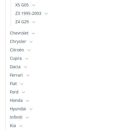
X5 G05
Z3 1995-2003
Z4 G29
Chevrolet
Chrysler
Citroën
Cupra
Dacia
Ferrari
Fiat
Ford
Honda
Hyundai
Infiniti
Kia