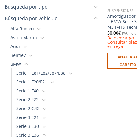
Búsqueda por tipo
SUSPENSIONES
Amortiguador 
Búsqueda por vehiculo
– BMW Serie 3
M3 (MTS Techn
Alfa Romeo
50,00
€
IVA Inclu
Aston Martin
Bajo encargo.
Consultar pla
Audi
entrega.
Bentley
AÑADIR A
BMW
CARRITO
Serie 1 E81/E82/E87/E88
Serie 1 F20/F21
Serie 1 F40
Serie 2 F22
Serie 2 G42
Serie 3 E21
Serie 3 E30
Serie 3 E36