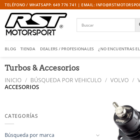
Saltar
TELÉFONO / WHATSAPP: 649 776 741 | EMAIL: INFO@RSTMOTORSP
al
contenido
BLOG
TIENDA
DEALERS / PROFESIONALES
¿NO ENCUENTRAS EL
Turbos & Accesorios
INICIO
/
BÚSQUEDA POR VEHICULO
/
VOLVO
/
ACCESORIOS
CATEGORÍAS
l
Búsqueda por marca