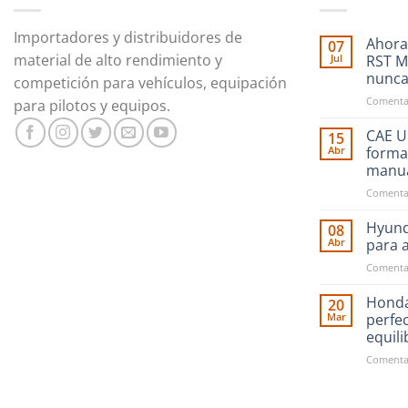
Importadores y distribuidores de
Ahora
07
material de alto rendimiento y
Jul
RST M
nunc
competición para vehículos, equipación
Comentar
para pilotos y equipos.
CAE Ul
15
Abr
forma
manu
Comentar
Hyund
08
Abr
para 
Comentar
Honda
20
Mar
perfe
equil
Comentar