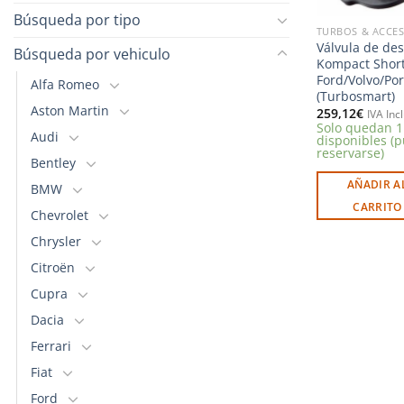
Búsqueda por tipo
TURBOS & ACCE
Válvula de de
Búsqueda por vehiculo
Kompact Short
Ford/Volvo/Po
Alfa Romeo
(Turbosmart)
Aston Martin
259,12
€
IVA Inc
Solo quedan 1
Audi
disponibles (
reservarse)
Bentley
AÑADIR A
BMW
CARRITO
Chevrolet
Chrysler
Citroën
Cupra
Dacia
Ferrari
Fiat
Ford