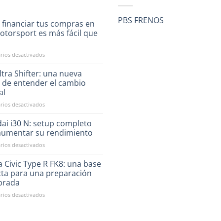
PBS FRENOS
 financiar tus compras en
otorsport es más fácil que
a
en
ios desactivados
Ahora
financiar
tra Shifter: una nueva
tus
 de entender el cambio
compras
al
en
en
ios desactivados
RST
CAE
Motorsport
Ultra
es
ai i30 N: setup completo
Shifter:
más
aumentar su rendimiento
una
fácil
en
ios desactivados
nueva
que
Hyundai
forma
nunca
i30
 Civic Type R FK8: una base
de
N:
entender
cta para una preparación
setup
el
ibrada
completo
cambio
en
ios desactivados
para
manual
Honda
aumentar
Civic
su
Type
rendimiento