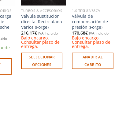
SORIOS
TURBOS & ACCESORIOS
1.0 TFSI 82/85CV
scarga
Válvula sustitución
Válvula de
ie –
directa. Recirculada –
compensación de
rsche
Varios (Forge)
presión (Forge)
216,17
€
170,68
€
IVA Incluido
IVA Incluido
Bajo encargo.
Bajo encargo.
luido
Consultar plazo de
Consultar plazo de
entrega.
entrega.
puede
SELECCIONAR
AÑADIR AL
L
OPCIONES
CARRITO
Este
producto
tiene
múltiples
variantes.
Las
opciones
se
pueden
elegir