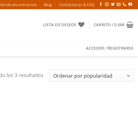
Dónde encontrarnos
Blog
Contáctanos & FAQ
LISTA DE DESEOS
CARRITO /
0,00
€
ACCEDER / REGISTRARSE
Ordenado
o los 3 resultados
por
popularidad