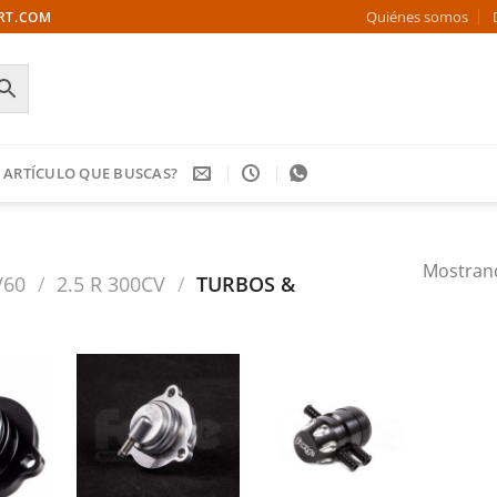
Quiénes somos
ORT.COM
 ARTÍCULO QUE BUSCAS?
Mostrand
V60
/
2.5 R 300CV
/
TURBOS &
Añadir
Añadir
Añadir
a la
a la
a la
ista de
lista de
lista de
deseos
deseos
deseos