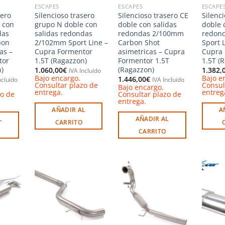
ESCAPES
ESCAPES
ESCAPE
sero
Silencioso trasero
Silencioso trasero CE
Silenc
 con
grupo N doble con
doble con salidas
doble 
das
salidas redondas
redondas 2/100mm
redon
bon
2/102mm Sport Line –
Carbon Shot
Sport L
as –
Cupra Formentor
asimetricas – Cupra
Cupra 
tor
1.5T (Ragazzon)
Formentor 1.5T
1.5T (
)
(Ragazzon)
1.060,00
€
1.382,
IVA Incluido
Bajo encargo.
Bajo e
1.446,00
€
ncluido
IVA Incluido
Consultar plazo de
Consul
Bajo encargo.
entrega.
entreg
zo de
Consultar plazo de
entrega.
AÑADIR AL
A
L
AÑADIR AL
CARRITO
CARRITO
Añadir
Añadir
Añadir
a la
a la
a la
ista de
lista de
lista de
deseos
deseos
deseos