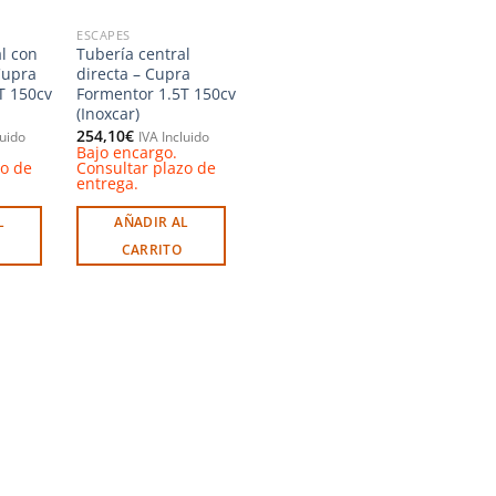
elegir
en
ESCAPES
l con
Tubería central
la
Cupra
directa – Cupra
página
T 150cv
Formentor 1.5T 150cv
de
(Inoxcar)
producto
254,10
€
luido
IVA Incluido
Bajo encargo.
zo de
Consultar plazo de
entrega.
L
AÑADIR AL
CARRITO