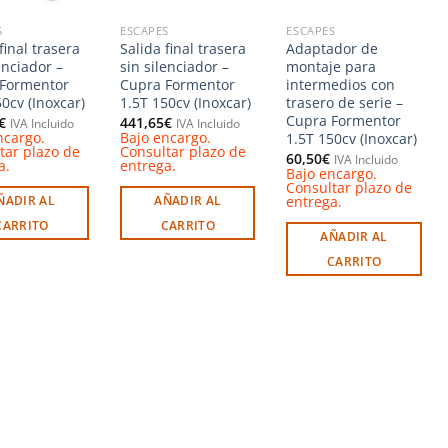
S
ESCAPES
ESCAPES
final trasera
Salida final trasera
Adaptador de
enciador –
sin silenciador –
montaje para
Formentor
Cupra Formentor
intermedios con
0cv (Inoxcar)
1.5T 150cv (Inoxcar)
trasero de serie –
Cupra Formentor
€
441,65
€
IVA Incluido
IVA Incluido
ncargo.
Bajo encargo.
1.5T 150cv (Inoxcar)
tar plazo de
Consultar plazo de
60,50
€
IVA Incluido
a.
entrega.
Bajo encargo.
Consultar plazo de
entrega.
ÑADIR AL
AÑADIR AL
CARRITO
CARRITO
AÑADIR AL
CARRITO