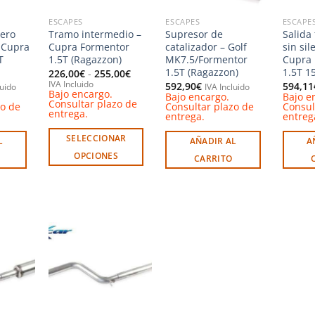
ESCAPES
ESCAPES
ESCAPE
sero
Tramo intermedio –
Supresor de
Salida 
 Cupra
Cupra Formentor
catalizador – Golf
sin sil
T
1.5T (Ragazzon)
MK7.5/Formentor
Cupra 
1.5T (Ragazzon)
1.5T 15
Rango
226,00
€
-
255,00
€
de
IVA Incluido
592,90
€
594,11
luido
IVA Incluido
precios:
Bajo encargo.
Bajo encargo.
Bajo e
desde
Consultar plazo de
zo de
Consultar plazo de
Consul
226,00€
entrega.
entrega.
entreg
hasta
255,00€
SELECCIONAR
L
AÑADIR AL
A
OPCIONES
CARRITO
Este
producto
tiene
múltiples
variantes.
Las
Añadir
Añadir
opciones
a la
a la
ista de
lista de
se
deseos
deseos
pueden