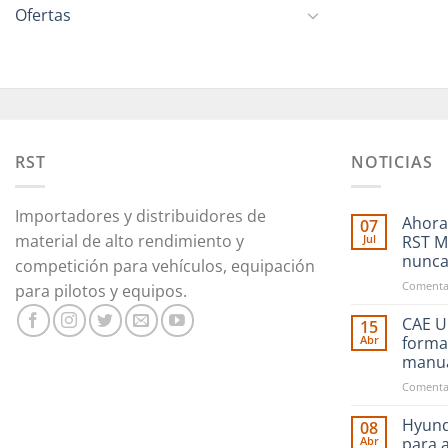
Ofertas
RST
NOTICIAS
Importadores y distribuidores de
Ahora
07
material de alto rendimiento y
Jul
RST M
nunc
competición para vehículos, equipación
Comentar
para pilotos y equipos.
CAE Ul
15
Abr
forma
manu
Comentar
Hyund
08
Abr
para 