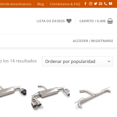
Dónde encontrarnos
Blog
Contáctanos & FAQ
LISTA DE DESEOS
CARRITO /
0,00
€
ACCEDER / REGISTRARSE
Ordenado
 los 14 resultados
por
popularidad
Añadir
Añadir
Añadir
a la
a la
a la
lista de
lista de
lista de
deseos
deseos
deseos