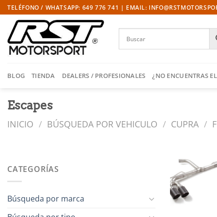
Saltar
TELÉFONO / WHATSAPP: 649 776 741 | EMAIL: INFO@RSTMOTORSP
al
contenido
BLOG
TIENDA
DEALERS / PROFESIONALES
¿NO ENCUENTRAS EL
Escapes
INICIO
/
BÚSQUEDA POR VEHICULO
/
CUPRA
/
CATEGORÍAS
l
Búsqueda por marca
Búsqueda por tipo