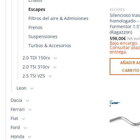
Chasis
Escapes
ESCAPES
Silencioso tra
Filtros del aire & Admisiones
homologado –
Formentor 1.5
Frenos
(Ragazzon)
Suspensiones
598,00
€
IVA Inc
Bajo encargo.
Turbos & Accesorios
Consultar pla
entrega.
2.0 TDI 150cv
AÑADIR A
2.0 TSI 310cv
CARRITO
2.5 TSI VZ5
Leon
Dacia
Ferrari
Fiat
l
Ford
Honda