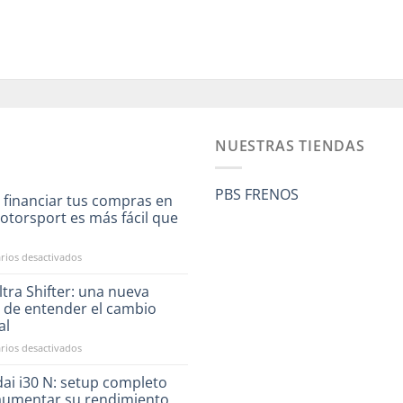
NUESTRAS TIENDAS
PBS FRENOS
 financiar tus compras en
otorsport es más fácil que
a
en
ios desactivados
Ahora
financiar
tra Shifter: una nueva
tus
 de entender el cambio
compras
al
en
en
ios desactivados
RST
CAE
Motorsport
Ultra
es
ai i30 N: setup completo
Shifter:
más
aumentar su rendimiento