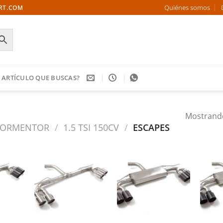
Quiénes somos
ORT.COM
 ARTÍCULO QUE BUSCAS?
Mostrando
FORMENTOR
/
1.5 TSI 150CV
/
ESCAPES
Añadir
Añadir
Añadir
a la
a la
a la
ista de
lista de
lista de
deseos
deseos
deseos