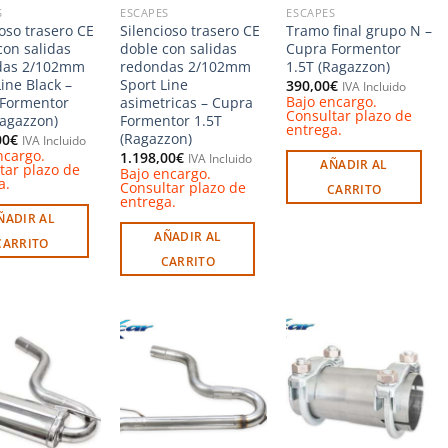
S
ESCAPES
ESCAPES
ioso trasero CE
Silencioso trasero CE
Tramo final grupo N –
con salidas
doble con salidas
Cupra Formentor
das 2/102mm
redondas 2/102mm
1.5T (Ragazzon)
ine Black –
Sport Line
390,00
€
IVA Incluido
Bajo encargo.
Formentor
asimetricas – Cupra
Consultar plazo de
Ragazzon)
Formentor 1.5T
entrega.
(Ragazzon)
00
€
IVA Incluido
ncargo.
1.198,00
€
IVA Incluido
AÑADIR AL
tar plazo de
Bajo encargo.
a.
Consultar plazo de
CARRITO
entrega.
ÑADIR AL
AÑADIR AL
CARRITO
CARRITO
Añadir
Añadir
Añadir
a la
a la
a la
lista de
lista de
lista de
deseos
deseos
deseos