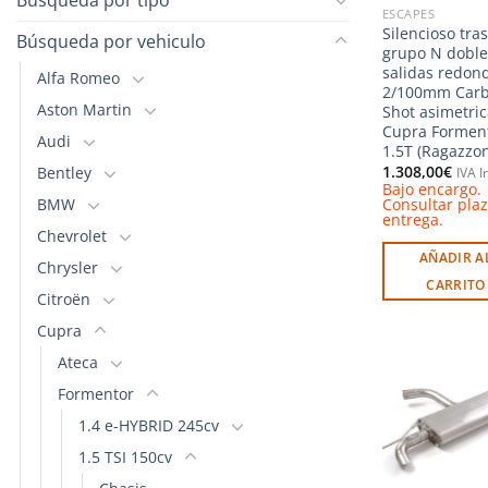
ESCAPES
Silencioso tra
Búsqueda por vehiculo
grupo N doble
salidas redon
Alfa Romeo
2/100mm Car
Aston Martin
Shot asimetric
Cupra Formen
Audi
1.5T (Ragazzon
1.308,00
€
Bentley
IVA I
Bajo encargo.
BMW
Consultar pla
entrega.
Chevrolet
AÑADIR A
Chrysler
CARRITO
Citroën
Cupra
Ateca
Formentor
1.4 e-HYBRID 245cv
l
1.5 TSI 150cv