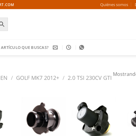
Quiénes somos
ORT.COM
 ARTÍCULO QUE BUSCAS?
Mostrando
GEN
/
GOLF MK7 2012+
/
2.0 TSI 230CV GTI
Añadir
Añadir
Añadir
a la
a la
a la
ista de
lista de
lista de
deseos
deseos
deseos