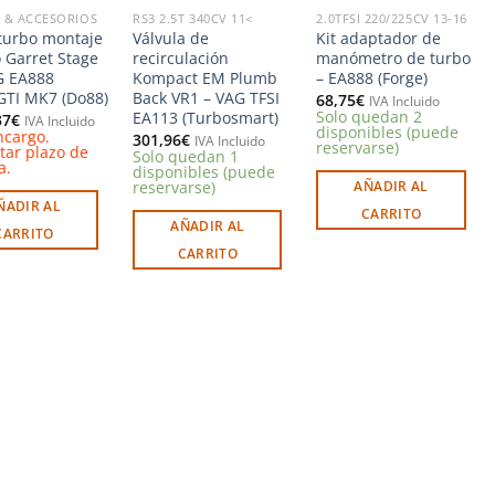
 & ACCESORIOS
RS3 2.5T 340CV 11<
2.0TFSI 220/225CV 13-16
 turbo montaje
Válvula de
Kit adaptador de
o Garret Stage
recirculación
manómetro de turbo
G EA888
Kompact EM Plumb
– EA888 (Forge)
GTI MK7 (Do88)
Back VR1 – VAG TFSI
68,75
€
IVA Incluido
Solo quedan 2
EA113 (Turbosmart)
37
€
IVA Incluido
disponibles (puede
ncargo.
301,96
€
IVA Incluido
reservarse)
tar plazo de
Solo quedan 1
a.
disponibles (puede
reservarse)
AÑADIR AL
ÑADIR AL
CARRITO
AÑADIR AL
CARRITO
CARRITO