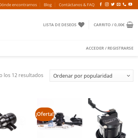
Dónde encontrarnos
Blog
Contáctanos & FAQ
LISTA DE DESEOS
CARRITO /
0,00
€
ACCEDER / REGISTRARSE
Ordenado
 los 12 resultados
por
popularidad
¡Oferta!
Añadir
Añadir
Añadir
a la
a la
a la
lista de
lista de
lista de
deseos
deseos
deseos