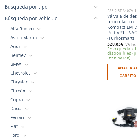
Búsqueda por tipo
RS3 2.5T 340CV 1
Válvula de des
Búsqueda por vehiculo
recirculación
Kompact EM D
Alfa Romeo
Port VR1 – VAG
Aston Martin
(Turbosmart)
320,83
€
IVA Inc
Audi
Solo quedan 1
disponibles (
Bentley
reservarse)
BMW
AÑADIR A
Chevrolet
CARRITO
Chrysler
Citroën
Cupra
Dacia
Ferrari
l
Fiat
Ford