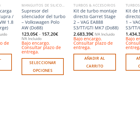
<
MANGUITOS DE SILICONA & ALUMINIO
TURBOS & ACCESORIOS
TURBOS
scarga
Supresor del
Kit de turbo montaje
Kit de
Cupra /
silenciador del turbo
directo Garret Stage
direct
 VW 1.8
– Volkswagen Polo
2 – VAG EA888
1 – VA
rge)
AW (Do88)
S3/TT/GTI MK7 (Do88)
S3/TT/
Rango
123,05
€
-
157,20
€
2.683,39
€
1.434,
luido
IVA Incluido
de
Bajo encargo.
Bajo e
IVA Incluido
precios:
zo de
Bajo encargo.
Consultar plazo de
Consul
desde
Consultar plazo de
entrega.
entreg
123,05€
entrega.
hasta
L
AÑADIR AL
A
157,20€
SELECCIONAR
CARRITO
OPCIONES
Este
producto
tiene
múltiples
variantes.
Las
opciones
se
pueden