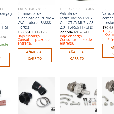
1<
1.8TFSI 160CV 08-13
TURBOS & ACCESORIOS
1.0 TFS
carga y
Eliminador del
Válvula de
Válvul
silencioso del turbo –
recirculación DV+ –
compe
ual
VAG motores EA888
Golf GTi/R MK7 y A3
presió
 TFSI
(Forge)
2.0 TFSI/S3/TT (GFB)
170,68
Bajo e
158,66
€
227,50
€
IVA Incluido
IVA Incluido
Consul
Bajo encargo.
Bajo encargo.
luido
entreg
Consultar plazo de
Consultar plazo de
entrega.
entrega.
puede
A
AÑADIR AL
AÑADIR AL
L
CARRITO
CARRITO
Añadir
Añadir
Añadir
a la
a la
a la
ista de
lista de
lista de
deseos
deseos
deseos