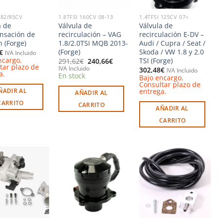
I 82/85CV
1.8TFSI 160CV 08-13
1.4TFSI 125CV 07<
a de
Válvula de
Válvula de
nsación de
recirculación – VAG
recirculación E-DV –
n (Forge)
1.8/2.0TSI MQB 2013-
Audi / Cupra / Seat /
(Forge)
Skoda / VW 1.8 y 2.0
€
IVA Incluido
ncargo.
TSI (Forge)
El
El
291,62
€
240,66
€
tar plazo de
precio
precio
IVA Incluido
302,48
€
IVA Incluido
a.
original
actual
En stock
Bajo encargo.
era:
es:
Consultar plazo de
291,62€.
240,66€.
entrega.
ÑADIR AL
AÑADIR AL
CARRITO
CARRITO
AÑADIR AL
CARRITO
Añadir
Añadir
Añadir
a la
a la
a la
lista de
lista de
lista de
deseos
deseos
deseos