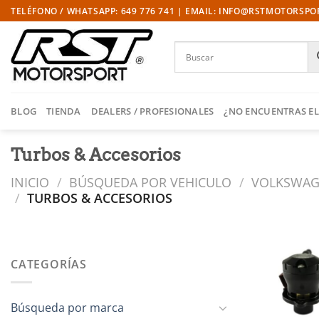
Saltar
TELÉFONO / WHATSAPP: 649 776 741 | EMAIL: INFO@RSTMOTORSP
al
contenido
BLOG
TIENDA
DEALERS / PROFESIONALES
¿NO ENCUENTRAS EL
Turbos & Accesorios
INICIO
/
BÚSQUEDA POR VEHICULO
/
VOLKSWA
/
TURBOS & ACCESORIOS
CATEGORÍAS
l
Búsqueda por marca