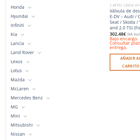
1.4TFSI 125CV 07
Honda
Válvula de de
Hyundai
E-DV – Audi / 
Seat / Skoda /
Infiniti
and 2.0 TSI (Fo
302,48
€
Kia
IVA Inc
Bajo encargo.
Consultar pla
Lancia
entrega.
Land Rover
AÑADIR A
Lexus
CARRITO
Lotus
Mazda
McLaren
Mercedes Benz
MG
Mini
Mitsubishi
Nissan