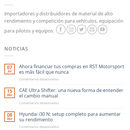
Importadores y distribuidores de material de alto
rendimiento y competición para vehículos, equipación
para pilotos y equipos.
NOTICIAS
Ahora financiar tus compras en RST Motorsport
07
Jul
es más fácil que nunca
en
Comentarios desactivados
Ahora
financiar
CAE Ultra Shifter: una nueva forma de entender
15
tus
Abr
el cambio manual
compras
en
Comentarios desactivados
en
CAE
RST
Ultra
Hyundai i30 N: setup completo para aumentar
Motorsport
08
Shifter:
es
Abr
su rendimiento
una
más
en
Comentarios desactivados
nueva
fácil