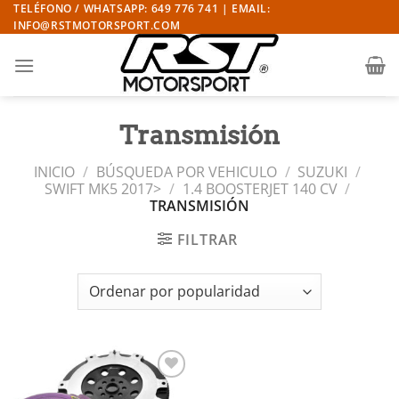
Saltar
TELÉFONO / WHATSAPP: 649 776 741 | EMAIL:
INFO@RSTMOTORSPORT.COM
al
contenido
Transmisión
INICIO
/
BÚSQUEDA POR VEHICULO
/
SUZUKI
/
SWIFT MK5 2017>
/
1.4 BOOSTERJET 140 CV
/
TRANSMISIÓN
FILTRAR
Añadir