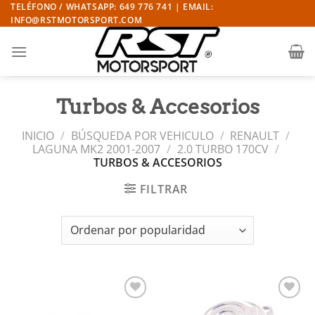
Saltar
TELÉFONO / WHATSAPP: 649 776 741 | EMAIL:
INFO@RSTMOTORSPORT.COM
al
contenido
Turbos & Accesorios
INICIO
/
BÚSQUEDA POR VEHICULO
/
RENAULT
/
LAGUNA MK2 2001-2007
/
2.0 TURBO 170CV
/
TURBOS & ACCESORIOS
FILTRAR
Añadir
Añadir