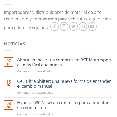
Importadores y distribuidores de material de alto
rendimiento y competición para vehículos, equipación
para pilotos y equipos.
NOTICIAS
Ahora financiar tus compras en RST Motorsport
07
Jul
es más fácil que nunca
en
Comentarios desactivados
Ahora
financiar
CAE Ultra Shifter: una nueva forma de entender
15
tus
Abr
el cambio manual
compras
en
Comentarios desactivados
en
CAE
RST
Ultra
Hyundai i30 N: setup completo para aumentar
Motorsport
08
Shifter:
es
Abr
su rendimiento
una
más
en
Comentarios desactivados
nueva
fácil