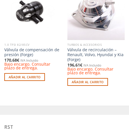
a la
a la
lista de
lista de
deseos
deseos
1.0 TFSI 82/85CV
TURBOS & ACCESORIOS
Válvula de compensación de
Válvula de recirculación –
presión (Forge)
Renault, Volvo, Hyundai y Kia
(Forge)
170,68
€
IVA Incluido
Bajo encargo. Consultar
196,61
€
IVA Incluido
plazo de entrega.
Bajo encargo. Consultar
plazo de entrega.
AÑADIR AL CARRITO
AÑADIR AL CARRITO
RST