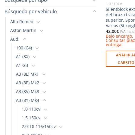
1.0 110CV
Silentblock ext
Búsqueda por vehiculo
del brazo tras
superior. Spor
Alfa Romeo
Varios (Strongf
Aston Martin
42,00
€
IVA Inclu
Bajo encargo.
Audi
Consultar pla
entrega.
100 (C4)
AÑADIR A
A1 (8X)
CARRITO
A1 GB
A3 (8L) Mk1
A3 (8P) Mk2
A3 (8V) Mk3
A3 (8Y) Mk4
1.0 110cv
1.5 150cv
2.0TDI 116/150cv