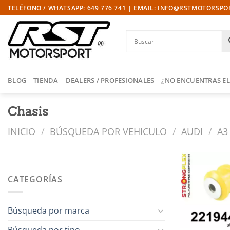
Saltar
TELÉFONO / WHATSAPP: 649 776 741 | EMAIL: INFO@RSTMOTORSP
al
contenido
BLOG
TIENDA
DEALERS / PROFESIONALES
¿NO ENCUENTRAS EL
Chasis
INICIO
/
BÚSQUEDA POR VEHICULO
/
AUDI
/
A3
CATEGORÍAS
l
Búsqueda por marca
Búsqueda por tipo