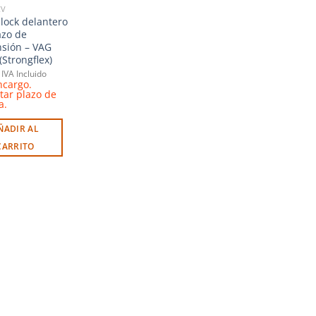
CV
block delantero
azo de
sión – VAG
(Strongflex)
IVA Incluido
ncargo.
tar plazo de
a.
ÑADIR AL
CARRITO