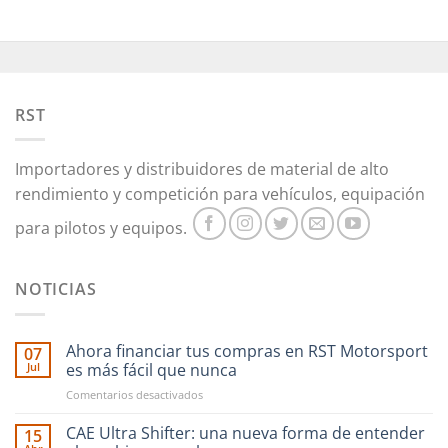
RST
Importadores y distribuidores de material de alto
rendimiento y competición para vehículos, equipación
para pilotos y equipos.
NOTICIAS
Ahora financiar tus compras en RST Motorsport
07
Jul
es más fácil que nunca
en
Comentarios desactivados
Ahora
financiar
CAE Ultra Shifter: una nueva forma de entender
15
tus