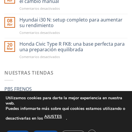
Abr
el cambio manual
compras
en
Comentarios desactivados
en
CAE
RST
Ultra
Hyundai i30 N: setup completo para aumentar
Motorsport
08
Shifter:
es
Abr
su rendimiento
una
más
en
Comentarios desactivados
nueva
fácil
Hyundai
forma
que
i30
Honda Civic Type R FK8: una base perfecta para
de
20
nunca
N:
entender
Mar
una preparación equilibrada
setup
el
en
Comentarios desactivados
completo
cambio
Honda
para
manual
Civic
aumentar
Type
NUESTRAS TIENDAS
su
R
rendimiento
FK8:
una
PBS FRENOS
base
perfecta
Utilizamos cookies para darte la mejor experiencia en nuestra
para
web.
una
Puedes informarte más sobre qué cookies estamos utilizando o
preparación
AJUSTES
equilibrada
desactivarlas en los
.
CONDICIONES GENERALES DE VENTA
POLÍTICA DE PRIVACIDAD
POLÍTICA DE COOKIES
SUS DATOS SEGUROS