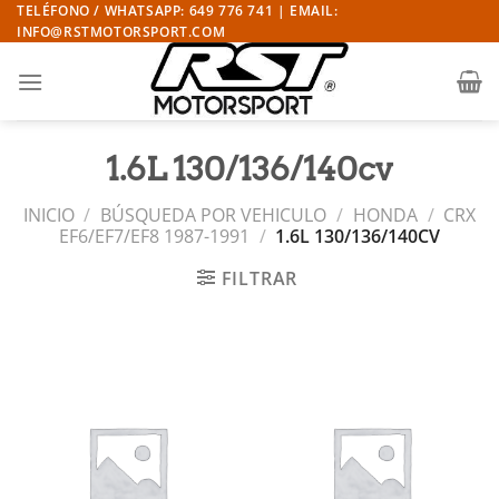
Saltar
TELÉFONO / WHATSAPP: 649 776 741 | EMAIL:
INFO@RSTMOTORSPORT.COM
al
contenido
1.6L 130/136/140cv
INICIO
/
BÚSQUEDA POR VEHICULO
/
HONDA
/
CRX
EF6/EF7/EF8 1987-1991
/
1.6L 130/136/140CV
FILTRAR