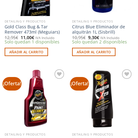
DETAILING Y PRODUCTOS
DETAILING Y PRODUCTOS
Gold Class Bug & Tar
Citrus Blue Eliminador de
Remover 473ml (Meguiars)
alquitrán 1L (Sisbrill)
El
El
El
El
12,95
€
11,00
€
10,95
€
9,30
€
IVA Incluido
IVA Incluido
precio
precio
precio
precio
Solo quedan 1 disponibles
Solo quedan 2 disponibles
original
actual
original
actual
era:
es:
era:
es:
AÑADIR AL CARRITO
AÑADIR AL CARRITO
12,95€.
11,00€.
10,95€.
9,30€.
¡Oferta!
¡Oferta!
Añadir
Añadir
a la
a la
lista de
lista de
deseos
deseos
DETAILING Y PRODUCTOS
DETAILING Y PRODUCTOS