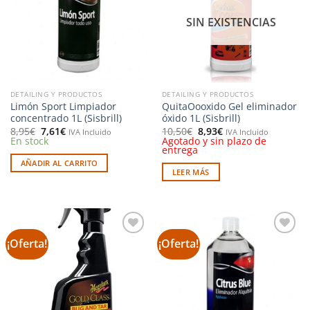
deseos
deseos
SIN EXISTENCIAS
DETAILING Y PRODUCTOS
DETAILING Y PRODUCTOS
Limón Sport Limpiador
QuitaOooxido Gel eliminador
concentrado 1L (Sisbrill)
óxido 1L (Sisbrill)
El
El
El
El
8,95
€
7,61
€
10,50
€
8,93
€
IVA Incluido
IVA Incluido
precio
precio
precio
precio
En stock
Agotado y sin plazo de
original
actual
original
actual
entrega
era:
es:
era:
es:
AÑADIR AL CARRITO
8,95€.
7,61€.
10,50€.
8,93€.
LEER MÁS
¡Oferta!
¡Oferta!
Añadir
Añadir
a la
a la
lista de
lista de
deseos
deseos