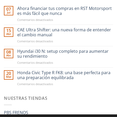
Ahora financiar tus compras en RST Motorsport
07
Jul
es más fácil que nunca
en
Comentarios desactivados
Ahora
financiar
CAE Ultra Shifter: una nueva forma de entender
15
tus
Abr
el cambio manual
compras
en
Comentarios desactivados
en
CAE
RST
Ultra
Hyundai i30 N: setup completo para aumentar
Motorsport
08
Shifter:
es
Abr
su rendimiento
una
más
en
Comentarios desactivados
nueva
fácil
Hyundai
forma
que
i30
Honda Civic Type R FK8: una base perfecta para
de
20
nunca
N:
entender
Mar
una preparación equilibrada
setup
el
en
Comentarios desactivados
completo
cambio
Honda
para
manual
Civic
aumentar
Type
NUESTRAS TIENDAS
su
R
rendimiento
FK8:
una
PBS FRENOS
base