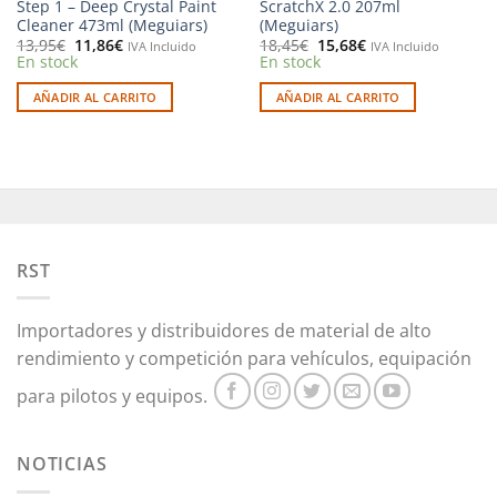
Step 1 – Deep Crystal Paint
ScratchX 2.0 207ml
Cleaner 473ml (Meguiars)
(Meguiars)
El
El
El
El
13,95
€
11,86
€
18,45
€
15,68
€
IVA Incluido
IVA Incluido
precio
precio
precio
precio
En stock
En stock
original
actual
original
actual
era:
es:
era:
es:
AÑADIR AL CARRITO
AÑADIR AL CARRITO
13,95€.
11,86€.
18,45€.
15,68€.
RST
Importadores y distribuidores de material de alto
rendimiento y competición para vehículos, equipación
para pilotos y equipos.
NOTICIAS