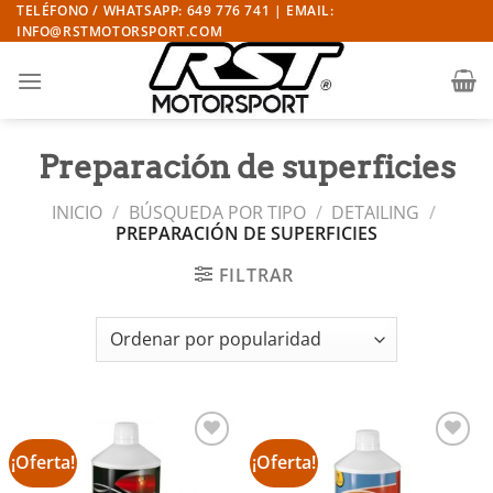
Saltar
TELÉFONO / WHATSAPP: 649 776 741 | EMAIL:
INFO@RSTMOTORSPORT.COM
al
contenido
Preparación de superficies
INICIO
/
BÚSQUEDA POR TIPO
/
DETAILING
/
PREPARACIÓN DE SUPERFICIES
FILTRAR
¡Oferta!
¡Oferta!
Añadir
Añadir
a la
a la
lista de
lista de