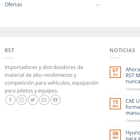
Ofertas
RST
NOTICIAS
Importadores y distribuidores de
Ahora
07
material de alto rendimiento y
Jul
RST M
nunc
competición para vehículos, equipación
Comentar
para pilotos y equipos.
CAE Ul
15
Abr
forma
manu
Comentar
Hyund
08
Abr
para 