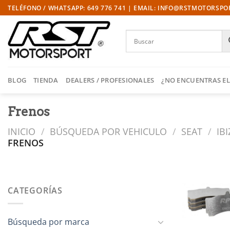
Saltar
TELÉFONO / WHATSAPP: 649 776 741 | EMAIL: INFO@RSTMOTORSP
al
contenido
BLOG
TIENDA
DEALERS / PROFESIONALES
¿NO ENCUENTRAS EL
Frenos
INICIO
/
BÚSQUEDA POR VEHICULO
/
SEAT
/
IBI
FRENOS
CATEGORÍAS
l
Búsqueda por marca