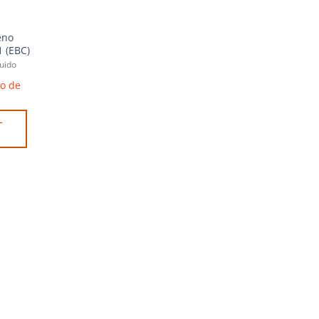
eno
1 (EBC)
luido
zo de
L