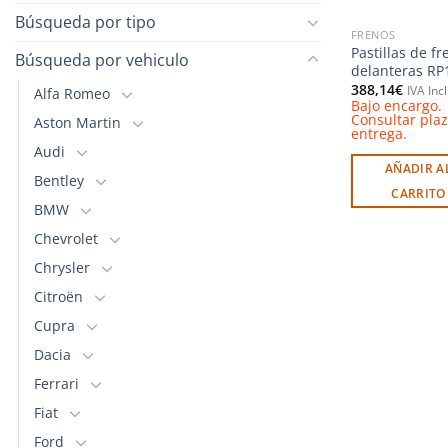
Búsqueda por tipo
FRENOS
Pastillas de fr
Búsqueda por vehiculo
delanteras RP
388,14
€
IVA Inc
Alfa Romeo
Bajo encargo.
Consultar pla
Aston Martin
entrega.
Audi
AÑADIR A
Bentley
CARRITO
BMW
Chevrolet
Chrysler
Citroën
Cupra
Dacia
Ferrari
Fiat
Ford