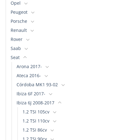
Opel
Peugeot
Porsche
Renault
Rover
Saab
Seat
Arona 2017-
Ateca 2016-
Córdoba MK1 93-02
Ibiza 6F 2017-
Ibiza 6J 2008-2017
1.2 TSI 105cv
1.2 TSI 110cv
1.2 TSI 86cv
1.2 TSI 90cv