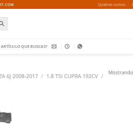
Quiénes somos
ORT.COM
 ARTÍCULO QUE BUSCAS?
Mostrando 
ZA 6J 2008-2017
/
1.8 TSI CUPRA 192CV
/
Añadir
a la
ista de
deseos