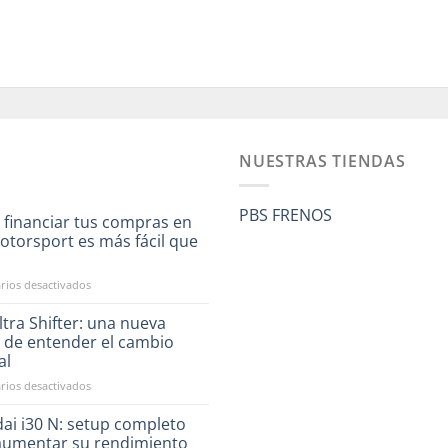
NUESTRAS TIENDAS
PBS FRENOS
 financiar tus compras en
otorsport es más fácil que
a
en
ios desactivados
Ahora
financiar
tra Shifter: una nueva
tus
 de entender el cambio
compras
al
en
en
ios desactivados
RST
CAE
Motorsport
Ultra
es
ai i30 N: setup completo
Shifter:
más
aumentar su rendimiento