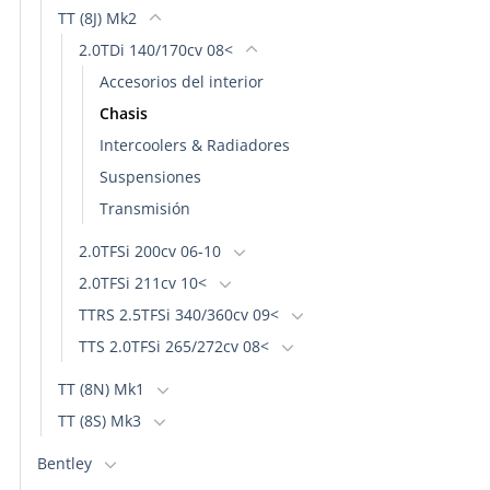
TT (8J) Mk2
2.0TDi 140/170cv 08<
Accesorios del interior
Chasis
Intercoolers & Radiadores
Suspensiones
Transmisión
2.0TFSi 200cv 06-10
2.0TFSi 211cv 10<
TTRS 2.5TFSi 340/360cv 09<
TTS 2.0TFSi 265/272cv 08<
TT (8N) Mk1
TT (8S) Mk3
Bentley