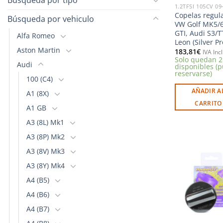
1.2TFSI 105CV 09
Copelas regul
Búsqueda por vehiculo
VW Golf MK5/6
GTI, Audi S3/T
Alfa Romeo
Leon (Silver Pr
Aston Martin
183,81
€
IVA Inc
Solo quedan 2
Audi
disponibles (
reservarse)
100 (C4)
AÑADIR A
A1 (8X)
CARRITO
A1 GB
A3 (8L) Mk1
A3 (8P) Mk2
A3 (8V) Mk3
A3 (8Y) Mk4
A4 (B5)
l
A4 (B6)
A4 (B7)