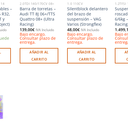
-14
2.0TDI 140/170CV 08<
1.0 110CV
1.2TFSI
ables –
Barra de torretas –
Silentblock delantero
Suspe
 R32,
Audi TT 8J 06+/TTS
del brazo de
rosca
T y
Quattro 08+ (Ultra
suspensión – VAG
6/6kg 
oject)
Racing)
Varios (Strongflex)
Racing
139,00
€
48,00
€
1.499,
luido
IVA Incluido
IVA Incluido
Bajo encargo.
Bajo encargo.
Bajo e
puede
Consultar plazo de
Consultar plazo de
Consul
entrega.
entrega.
entreg
L
AÑADIR AL
AÑADIR AL
A
CARRITO
CARRITO
Añadir
a la
ista de
deseos