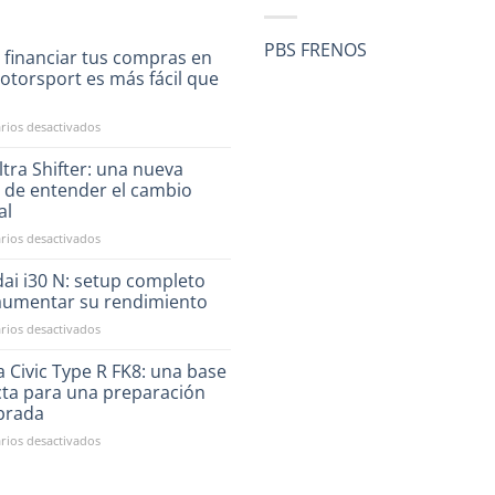
PBS FRENOS
 financiar tus compras en
otorsport es más fácil que
a
en
ios desactivados
Ahora
financiar
tra Shifter: una nueva
tus
 de entender el cambio
compras
al
en
en
ios desactivados
RST
CAE
Motorsport
Ultra
es
ai i30 N: setup completo
Shifter:
más
aumentar su rendimiento
una
fácil
en
ios desactivados
nueva
que
Hyundai
forma
nunca
i30
 Civic Type R FK8: una base
de
N:
entender
cta para una preparación
setup
el
ibrada
completo
cambio
en
ios desactivados
para
manual
Honda
aumentar
Civic
su