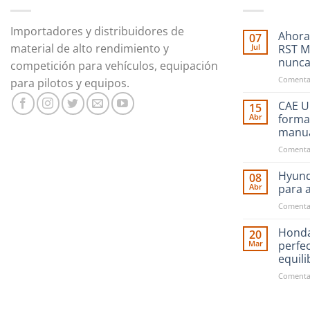
Importadores y distribuidores de
Ahora
07
material de alto rendimiento y
Jul
RST M
nunc
competición para vehículos, equipación
Comentar
para pilotos y equipos.
CAE Ul
15
Abr
forma
manu
Comentar
Hyund
08
Abr
para 
Comentar
Honda
20
Mar
perfe
equil
Comentar