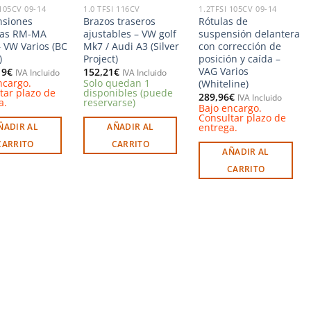
 105CV 09-14
1.0 TFSI 116CV
1.2TFSI 105CV 09-14
nsiones
Brazos traseros
Rótulas de
das RM-MA
ajustables – VW golf
suspensión delantera
– VW Varios (BC
Mk7 / Audi A3 (Silver
con corrección de
)
Project)
posición y caída –
VAG Varios
19
€
152,21
€
IVA Incluido
IVA Incluido
ncargo.
Solo quedan 1
(Whiteline)
tar plazo de
disponibles (puede
289,96
€
IVA Incluido
a.
reservarse)
Bajo encargo.
Consultar plazo de
entrega.
ÑADIR AL
AÑADIR AL
CARRITO
CARRITO
AÑADIR AL
CARRITO