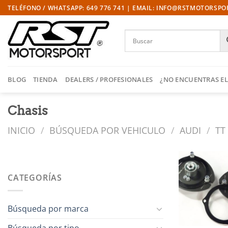
Saltar
TELÉFONO / WHATSAPP: 649 776 741 | EMAIL: INFO@RSTMOTORSP
al
contenido
BLOG
TIENDA
DEALERS / PROFESIONALES
¿NO ENCUENTRAS EL
Chasis
INICIO
/
BÚSQUEDA POR VEHICULO
/
AUDI
/
TT
CATEGORÍAS
l
Búsqueda por marca
Búsqueda por tipo