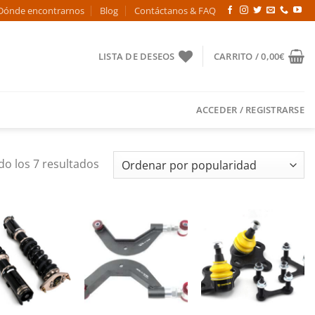
Dónde encontrarnos
Blog
Contáctanos & FAQ
LISTA DE DESEOS
CARRITO /
0,00
€
ACCEDER / REGISTRARSE
Ordenado
o los 7 resultados
por
popularidad
Añadir
Añadir
Añadir
a la
a la
a la
lista de
lista de
lista de
deseos
deseos
deseos