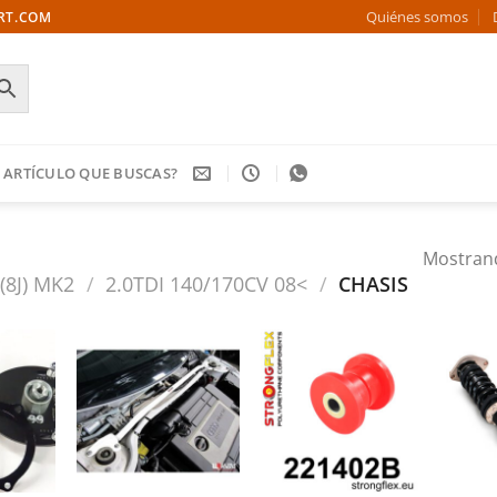
Quiénes somos
ORT.COM
 ARTÍCULO QUE BUSCAS?
Mostrand
 (8J) MK2
/
2.0TDI 140/170CV 08<
/
CHASIS
Añadir
Añadir
Añadir
a la
a la
a la
ista de
lista de
lista de
deseos
deseos
deseos