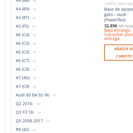
A4 (B8)
1.8TFSI 160CV 08
A4 (B9)
Base de apoyo
gato – Audi
A5 (8T)
(Powerflex)
32,89
€
A5 (F5)
IVA Inclu
Bajo encargo.
Consultar pla
A6 (C4)
entrega.
A6 (C5)
AÑADIR A
A6 (C6)
CARRITO
A6 (C7)
A6 (C8)
A7 (4G)
A7 (C8)
Audi 80 B4 92-96
Q2 2016-
Q3 F3 18-
Q5 2008-2017
R8 (42)