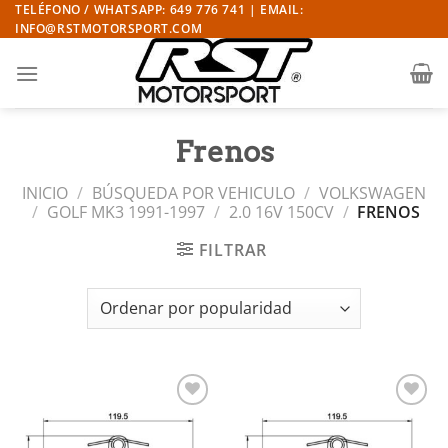
Saltar
TELÉFONO / WHATSAPP: 649 776 741 | EMAIL:
INFO@RSTMOTORSPORT.COM
al
contenido
Frenos
INICIO
/
BÚSQUEDA POR VEHICULO
/
VOLKSWAGEN
/
GOLF MK3 1991-1997
/
2.0 16V 150CV
/
FRENOS
FILTRAR
Añadir
Añadir
a la
a la
lista de
lista de