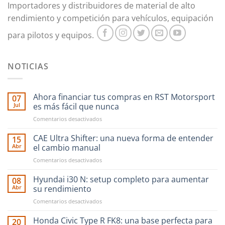
Importadores y distribuidores de material de alto
rendimiento y competición para vehículos, equipación
para pilotos y equipos.
NOTICIAS
Ahora financiar tus compras en RST Motorsport
07
Jul
es más fácil que nunca
en
Comentarios desactivados
Ahora
financiar
CAE Ultra Shifter: una nueva forma de entender
15
tus
Abr
el cambio manual
compras
en
Comentarios desactivados
en
CAE
RST
Ultra
Hyundai i30 N: setup completo para aumentar
Motorsport
08
Shifter:
es
Abr
su rendimiento
una
más
en
Comentarios desactivados
nueva
fácil
Hyundai
forma
que
i30
Honda Civic Type R FK8: una base perfecta para
de
20
nunca