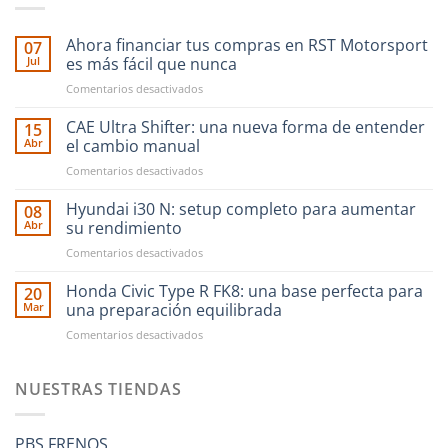
Ahora financiar tus compras en RST Motorsport
07
Jul
es más fácil que nunca
en
Comentarios desactivados
Ahora
financiar
CAE Ultra Shifter: una nueva forma de entender
15
tus
Abr
el cambio manual
compras
en
Comentarios desactivados
en
CAE
RST
Ultra
Hyundai i30 N: setup completo para aumentar
Motorsport
08
Shifter:
es
Abr
su rendimiento
una
más
en
Comentarios desactivados
nueva
fácil
Hyundai
forma
que
i30
Honda Civic Type R FK8: una base perfecta para
de
20
nunca
N:
entender
Mar
una preparación equilibrada
setup
el
en
Comentarios desactivados
completo
cambio
Honda
para
manual
Civic
aumentar
Type
NUESTRAS TIENDAS
su
R
rendimiento
FK8:
una
PBS FRENOS