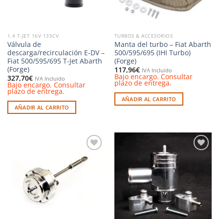
1.4 T-JET 16V 135CV
TURBOS & ACCESORIOS
Válvula de
Manta del turbo – Fiat Abarth
descarga/recirculación E-DV –
500/595/695 (IHI Turbo)
Fiat 500/595/695 T-Jet Abarth
(Forge)
(Forge)
117,96
€
IVA Incluido
Bajo encargo. Consultar
327,70
€
IVA Incluido
plazo de entrega.
Bajo encargo. Consultar
plazo de entrega.
AÑADIR AL CARRITO
AÑADIR AL CARRITO
Añadir
Añadir
a la
a la
lista de
lista de
deseos
deseos