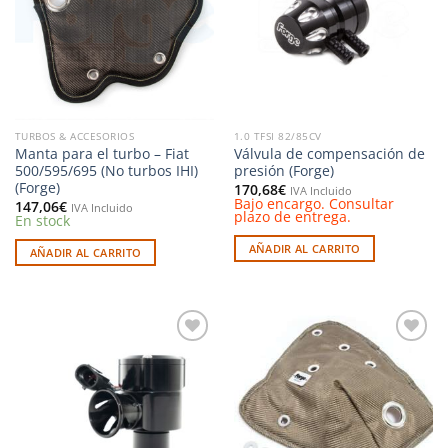
deseos
deseos
TURBOS & ACCESORIOS
1.0 TFSI 82/85CV
Manta para el turbo – Fiat
Válvula de compensación de
500/595/695 (No turbos IHI)
presión (Forge)
(Forge)
170,68
€
IVA Incluido
Bajo encargo. Consultar
147,06
€
IVA Incluido
plazo de entrega.
En stock
AÑADIR AL CARRITO
AÑADIR AL CARRITO
Añadir
Añadir
a la
a la
lista de
lista de
deseos
deseos