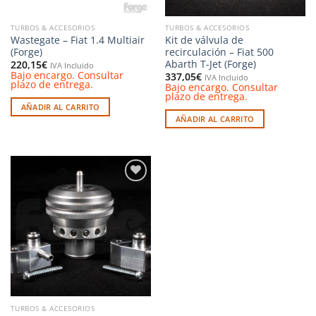
TURBOS & ACCESORIOS
TURBOS & ACCESORIOS
Wastegate – Fiat 1.4 Multiair
Kit de válvula de
(Forge)
recirculación – Fiat 500
Abarth T-Jet (Forge)
220,15
€
IVA Incluido
Bajo encargo. Consultar
337,05
€
IVA Incluido
plazo de entrega.
Bajo encargo. Consultar
plazo de entrega.
AÑADIR AL CARRITO
AÑADIR AL CARRITO
Añadir
a la
lista de
deseos
TURBOS & ACCESORIOS