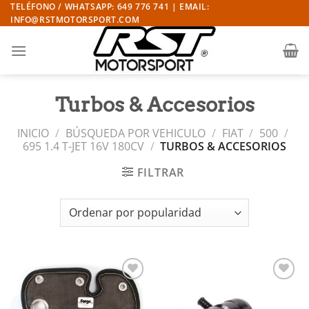
Saltar
TELÉFONO / WHATSAPP: 649 776 741 | EMAIL:
INFO@RSTMOTORSPORT.COM
al
contenido
Turbos & Accesorios
INICIO
/
BÚSQUEDA POR VEHICULO
/
FIAT
/
500
/
695 1.4 T-JET 16V 180CV
/
TURBOS & ACCESORIOS
FILTRAR
Añadir
Añadir
a la
a la
lista de
lista de