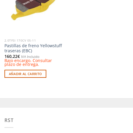
deseos
2.0TFSI 170CV 05-11
Pastillas de freno Yellowstuff
traseras (EBC)
160,22
€
IVA Incluido
Bajo encargo. Consultar
plazo de entrega.
AÑADIR AL CARRITO
RST