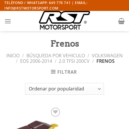
Saltar
TELÉFONO / WHATSAPP: 649 776 741 | EMAIL:
INFO@RSTMOTORSPORT.COM
al
contenido
Frenos
INICIO
/
BÚSQUEDA POR VEHICULO
/
VOLKSWAGEN
/
EOS 2006-2014
/
2.0 TFSI 200CV
/
FRENOS
FILTRAR
Añadir
a la
lista de