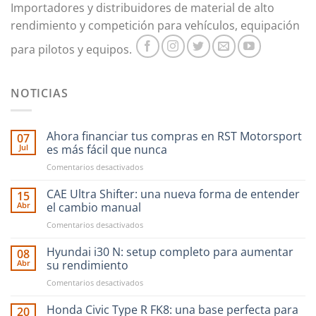
Importadores y distribuidores de material de alto
rendimiento y competición para vehículos, equipación
para pilotos y equipos.
NOTICIAS
Ahora financiar tus compras en RST Motorsport
07
Jul
es más fácil que nunca
en
Comentarios desactivados
Ahora
financiar
CAE Ultra Shifter: una nueva forma de entender
15
tus
Abr
el cambio manual
compras
en
Comentarios desactivados
en
CAE
RST
Ultra
Hyundai i30 N: setup completo para aumentar
Motorsport
08
Shifter:
es
Abr
su rendimiento
una
más
en
Comentarios desactivados
nueva
fácil
Hyundai
forma
que
i30
Honda Civic Type R FK8: una base perfecta para
de
20
nunca