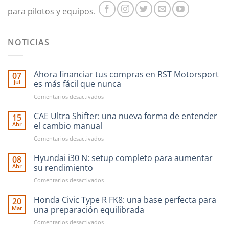
para pilotos y equipos.
NOTICIAS
Ahora financiar tus compras en RST Motorsport
07
Jul
es más fácil que nunca
en
Comentarios desactivados
Ahora
financiar
CAE Ultra Shifter: una nueva forma de entender
15
tus
Abr
el cambio manual
compras
en
Comentarios desactivados
en
CAE
RST
Ultra
Hyundai i30 N: setup completo para aumentar
Motorsport
08
Shifter:
es
Abr
su rendimiento
una
más
en
Comentarios desactivados
nueva
fácil
Hyundai
forma
que
i30
Honda Civic Type R FK8: una base perfecta para
de
20
nunca
N:
entender
Mar
una preparación equilibrada
setup
el
en
Comentarios desactivados
completo
cambio