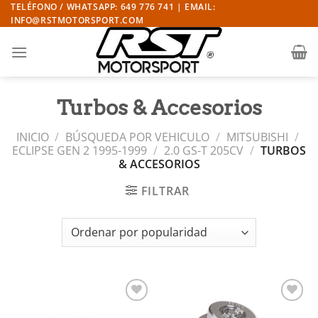
Saltar
TELÉFONO / WHATSAPP: 649 776 741 | EMAIL:
INFO@RSTMOTORSPORT.COM
al
contenido
Turbos & Accesorios
INICIO
/
BÚSQUEDA POR VEHICULO
/
MITSUBISHI
/
ECLIPSE GEN 2 1995-1999
/
2.0 GS-T 205CV
/
TURBOS
& ACCESORIOS
FILTRAR
Añadir
Añadir