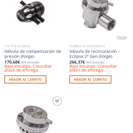
a la
a la
lista de
lista de
deseos
deseos
1.0 TFSI 82/85CV
TURBOS & ACCESORIOS
Válvula de compensación de
Válvula de recirculación –
presión (Forge)
Eclipse 2ª Gen (Forge)
170,68
€
266,37
€
IVA Incluido
IVA Incluido
Bajo encargo. Consultar
Bajo encargo. Consultar
plazo de entrega.
plazo de entrega.
AÑADIR AL CARRITO
AÑADIR AL CARRITO
Añadir
a la
lista de
deseos