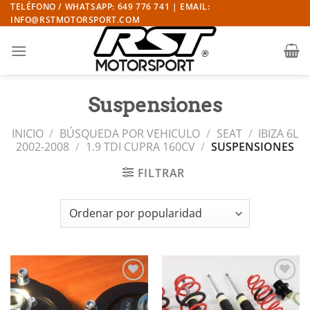
Saltar
TELÉFONO / WHATSAPP: 649 776 741 | EMAIL:
INFO@RSTMOTORSPORT.COM
al
contenido
Suspensiones
INICIO
/
BÚSQUEDA POR VEHICULO
/
SEAT
/
IBIZA 6L
2002-2008
/
1.9 TDI CUPRA 160CV
/
SUSPENSIONES
FILTRAR
Añadir
Añadir
a la
a la
lista de
lista de