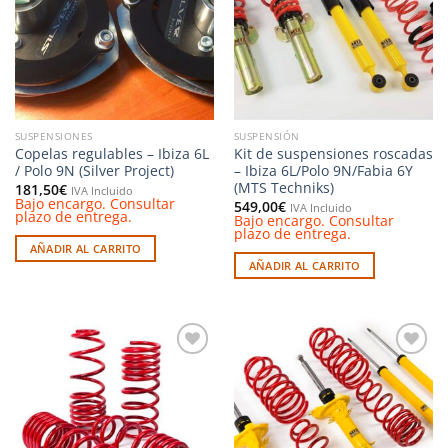
deseos
deseos
SUSPENSIONES
SUSPENSIÓN
Copelas regulables – Ibiza 6L
Kit de suspensiones roscadas
/ Polo 9N (Silver Project)
– Ibiza 6L/Polo 9N/Fabia 6Y
(MTS Techniks)
181,50
€
IVA Incluido
Bajo encargo. Consultar
549,00
€
IVA Incluido
plazo de entrega.
Bajo encargo. Consultar
plazo de entrega.
AÑADIR AL CARRITO
AÑADIR AL CARRITO
Añadir
Añadir
a la
a la
lista de
lista de
deseos
deseos