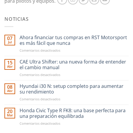
para pilotos y equipos.
NOTICIAS
Ahora financiar tus compras en RST Motorsport
07
Jul
es más fácil que nunca
en
Comentarios desactivados
Ahora
financiar
CAE Ultra Shifter: una nueva forma de entender
15
tus
Abr
el cambio manual
compras
en
Comentarios desactivados
en
CAE
RST
Ultra
Hyundai i30 N: setup completo para aumentar
Motorsport
08
Shifter:
es
Abr
su rendimiento
una
más
en
Comentarios desactivados
nueva
fácil
Hyundai
forma
que
i30
Honda Civic Type R FK8: una base perfecta para
de
20
nunca
N:
entender
Mar
una preparación equilibrada
setup
el
en
Comentarios desactivados
completo
cambio
Honda
para
manual