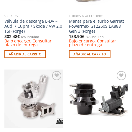
S3 310CV
TURBOS & ACCESORIOS
Válvula de descarga E-DV –
Manta para el turbo Garrett
Audi / Cupra / Skoda / VW 2.0
Powermax GT2260S EA888
TSI (Forge)
Gen 3 (Forge)
302,48
€
153,90
€
IVA Incluido
IVA Incluido
Bajo encargo. Consultar
Bajo encargo. Consultar
plazo de entrega.
plazo de entrega.
AÑADIR AL CARRITO
AÑADIR AL CARRITO
Añadir
Añadir
a la
a la
lista de
lista de
deseos
deseos