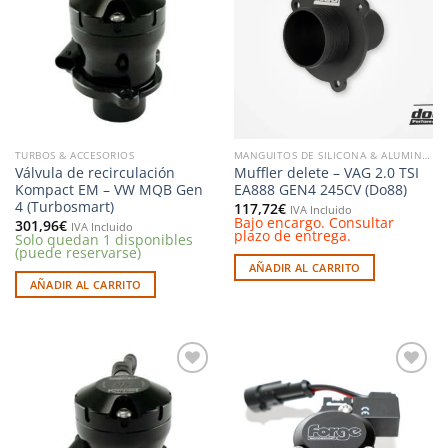
a la
a la
lista de
lista de
deseos
deseos
TURBOS & ACCESORIOS
MANGUITOS DE SILICONA & ALUMINIO
Válvula de recirculación
Muffler delete – VAG 2.0 TSI
Kompact EM – VW MQB Gen
EA888 GEN4 245CV (Do88)
4 (Turbosmart)
117,72
€
IVA Incluido
Bajo encargo. Consultar
301,96
€
IVA Incluido
plazo de entrega.
Solo quedan 1 disponibles
(puede reservarse)
AÑADIR AL CARRITO
AÑADIR AL CARRITO
Añadir
Añadir
a la
a la
lista de
lista de
deseos
deseos