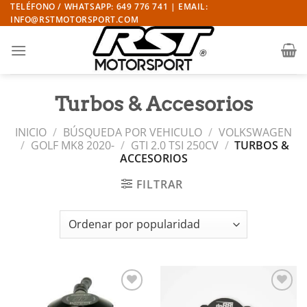
Saltar
TELÉFONO / WHATSAPP: 649 776 741 | EMAIL:
INFO@RSTMOTORSPORT.COM
al
contenido
Turbos & Accesorios
INICIO
/
BÚSQUEDA POR VEHICULO
/
VOLKSWAGEN
/
GOLF MK8 2020-
/
GTI 2.0 TSI 250CV
/
TURBOS &
ACCESORIOS
FILTRAR
Añadir
Añadir