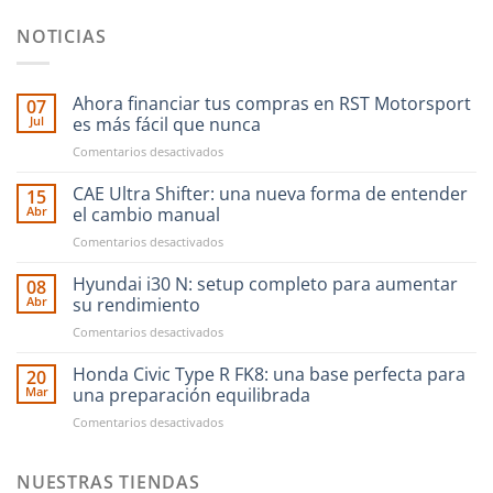
NOTICIAS
Ahora financiar tus compras en RST Motorsport
07
Jul
es más fácil que nunca
en
Comentarios desactivados
Ahora
financiar
CAE Ultra Shifter: una nueva forma de entender
15
tus
Abr
el cambio manual
compras
en
Comentarios desactivados
en
CAE
RST
Ultra
Hyundai i30 N: setup completo para aumentar
Motorsport
08
Shifter:
es
Abr
su rendimiento
una
más
en
Comentarios desactivados
nueva
fácil
Hyundai
forma
que
i30
Honda Civic Type R FK8: una base perfecta para
de
20
nunca
N:
entender
Mar
una preparación equilibrada
setup
el
en
Comentarios desactivados
completo
cambio
Honda
para
manual
Civic
aumentar
Type
NUESTRAS TIENDAS
su