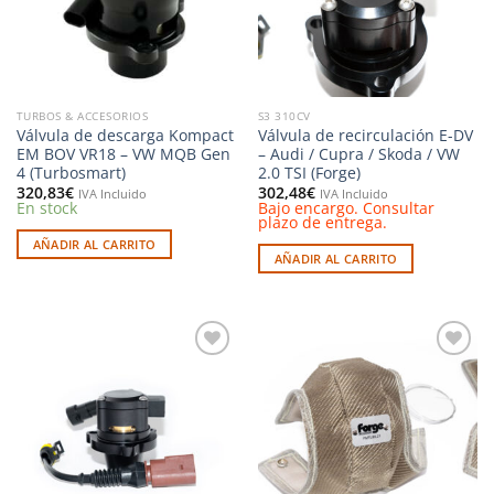
TURBOS & ACCESORIOS
S3 310CV
Válvula de descarga Kompact
Válvula de recirculación E-DV
EM BOV VR18 – VW MQB Gen
– Audi / Cupra / Skoda / VW
4 (Turbosmart)
2.0 TSI (Forge)
320,83
€
302,48
€
IVA Incluido
IVA Incluido
En stock
Bajo encargo. Consultar
plazo de entrega.
AÑADIR AL CARRITO
AÑADIR AL CARRITO
Añadir
Añadir
a la
a la
lista de
lista de
deseos
deseos