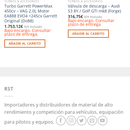
TURBOS & ACCESORIOS
TURBOS & ACCESORIOS
Turbo Garrett PowerMax
Válvula de descarga – Audi
450cv – VAG 2.0L Motor
S3 8Y / Golf GTI mk8 (Forge)
EA888 EVO4 <245cv Garrett
316,75
€
IVA Incluido
Bajo encargo. Consultar
Original (Do88)
plazo de entrega.
1.753,12
€
IVA Incluido
Bajo encargo. Consultar
plazo de entrega.
AÑADIR AL CARRITO
AÑADIR AL CARRITO
RST
Importadores y distribuidores de material de alto
rendimiento y competición para vehículos, equipación
para pilotos y equipos.