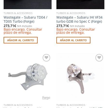
TURBOS & ACCESORIOS
TURBOS & ACCESORIOS
Wastegate – Subaru TD04 /
Wastegate – Subaru IHI VF34
TD05 Turbo (Forge)
turbo GDB no Spec C (Forge)
273,71
€
273,71
€
IVA Incluido
IVA Incluido
Bajo encargo. Consultar
Bajo encargo. Consultar
plazo de entrega.
plazo de entrega.
AÑADIR AL CARRITO
AÑADIR AL CARRITO
Añadir
Añadir
a la
a la
lista de
lista de
deseos
deseos
TURBOS & ACCESORIOS
TURBOS & ACCESORIOS