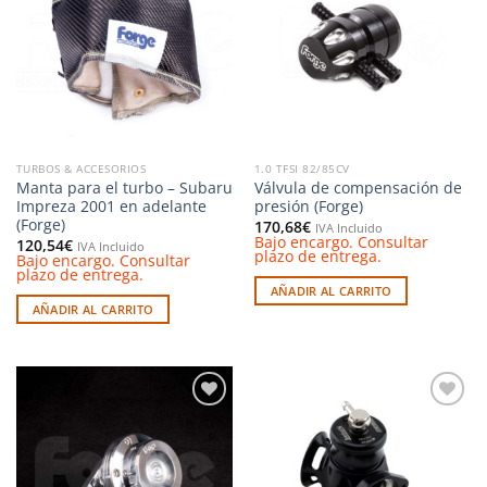
a la
a la
lista de
lista de
deseos
deseos
TURBOS & ACCESORIOS
1.0 TFSI 82/85CV
Manta para el turbo – Subaru
Válvula de compensación de
Impreza 2001 en adelante
presión (Forge)
(Forge)
170,68
€
IVA Incluido
Bajo encargo. Consultar
120,54
€
IVA Incluido
plazo de entrega.
Bajo encargo. Consultar
plazo de entrega.
AÑADIR AL CARRITO
AÑADIR AL CARRITO
Añadir
Añadir
a la
a la
lista de
lista de
deseos
deseos