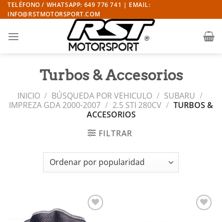
Saltar
TELÉFONO / WHATSAPP: 649 776 741 | EMAIL:
INFO@RSTMOTORSPORT.COM
al
contenido
Turbos & Accesorios
INICIO
/
BÚSQUEDA POR VEHICULO
/
SUBARU
/
IMPREZA GDA 2000-2007
/
2.5 STI 280CV
/
TURBOS &
ACCESORIOS
FILTRAR
Añadir
Añadir