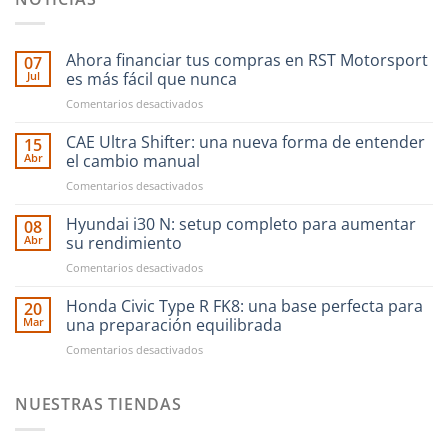
Ahora financiar tus compras en RST Motorsport
07
Jul
es más fácil que nunca
en
Comentarios desactivados
Ahora
financiar
CAE Ultra Shifter: una nueva forma de entender
15
tus
Abr
el cambio manual
compras
en
Comentarios desactivados
en
CAE
RST
Ultra
Hyundai i30 N: setup completo para aumentar
Motorsport
08
Shifter:
es
Abr
su rendimiento
una
más
en
Comentarios desactivados
nueva
fácil
Hyundai
forma
que
i30
Honda Civic Type R FK8: una base perfecta para
de
20
nunca
N:
entender
Mar
una preparación equilibrada
setup
el
en
Comentarios desactivados
completo
cambio
Honda
para
manual
Civic
aumentar
Type
NUESTRAS TIENDAS
su
R
rendimiento
FK8: