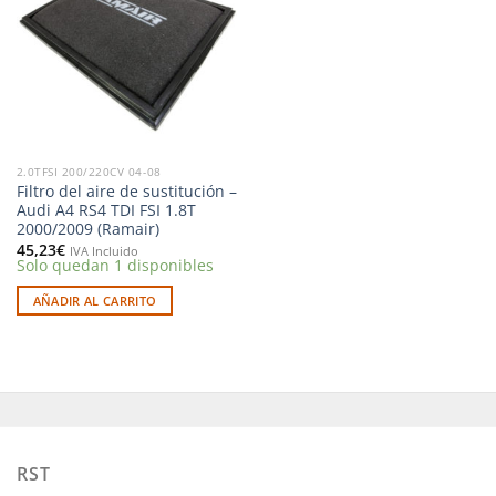
a la
lista de
deseos
2.0TFSI 200/220CV 04-08
Filtro del aire de sustitución –
Audi A4 RS4 TDI FSI 1.8T
2000/2009 (Ramair)
45,23
€
IVA Incluido
Solo quedan 1 disponibles
AÑADIR AL CARRITO
RST