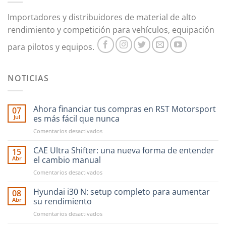
Importadores y distribuidores de material de alto
rendimiento y competición para vehículos, equipación
para pilotos y equipos.
NOTICIAS
Ahora financiar tus compras en RST Motorsport
07
Jul
es más fácil que nunca
en
Comentarios desactivados
Ahora
financiar
CAE Ultra Shifter: una nueva forma de entender
15
tus
Abr
el cambio manual
compras
en
Comentarios desactivados
en
CAE
RST
Ultra
Hyundai i30 N: setup completo para aumentar
Motorsport
08
Shifter:
es
Abr
su rendimiento
una
más
en
Comentarios desactivados
nueva
fácil
Hyundai
forma
que