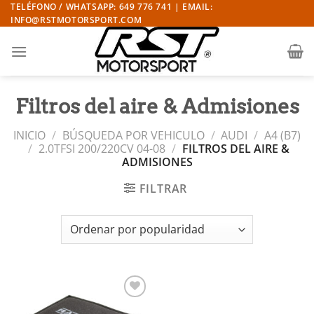
Saltar
TELÉFONO / WHATSAPP: 649 776 741 | EMAIL:
INFO@RSTMOTORSPORT.COM
al
contenido
Filtros del aire & Admisiones
INICIO
/
BÚSQUEDA POR VEHICULO
/
AUDI
/
A4 (B7)
/
2.0TFSI 200/220CV 04-08
/
FILTROS DEL AIRE &
ADMISIONES
FILTRAR
Añadir