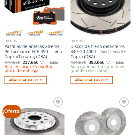
deseos
deseos
FRENOS
FRENOS
Pastillas delanteras Xtreme
Discos de freno delanteros
Performance ECE R90 – Leon
340×30 4000 – Seat Leon 5F
Cupra/Touareg (DBA)
Cupra (DBA)
El
El
El
El
279,56
€
237,66
€
431,87
€
393,06
€
IVA Incluido
IVA Incluido
precio
precio
precio
precio
Bajo encargo. Consultar
Solo quedan 1 disponibles
original
actual
original
actual
plazo de entrega.
(puede reservarse)
era:
es:
era:
es:
279,56€.
237,66€.
431,87€.
393,06€.
AÑADIR AL CARRITO
AÑADIR AL CARRITO
¡Oferta!
Añadir
Añadir
a la
a la
lista de
lista de
deseos
deseos