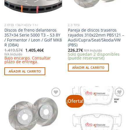
2.0TDI 136/143CV 11<
2.0 TFSI
Discos de freno delanteros
Pareja de discos traseros
357×34 Serie 5000 T3 – S3 8Y
rayados 310x22mm PBS121 –
/ Formentor / Leon / Golf MK8
Audi/Cupra/Seat/Skoda/VW
R (DBA)
(PBS)
El
El
1.419,57
€
1.405,46
€
226,27
€
IVA Incluido
precio
precio
Solo quedan 2 disponibles
IVA Incluido
original
actual
Bajo encargo. Consultar
(puede reservarse)
era:
es:
plazo de entrega.
1.419,57€.
1.405,46€.
AÑADIR AL CARRITO
AÑADIR AL CARRITO
¡Oferta!
Añadir
Añadir
a la
a la
lista de
lista de
deseos
deseos