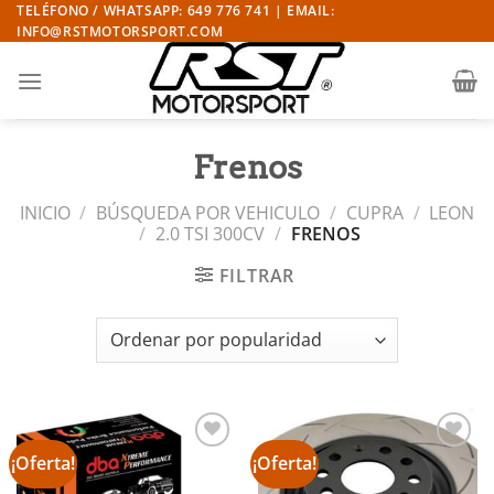
Saltar
TELÉFONO / WHATSAPP: 649 776 741 | EMAIL:
INFO@RSTMOTORSPORT.COM
al
contenido
Frenos
INICIO
/
BÚSQUEDA POR VEHICULO
/
CUPRA
/
LEON
/
2.0 TSI 300CV
/
FRENOS
FILTRAR
¡Oferta!
¡Oferta!
Añadir
Añadir
a la
a la
lista de
lista de