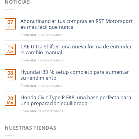
NOTICIAS
Ahora financiar tus compras en RST Motorsport
07
Jul
es más fácil que nunca
en
Comentarios desactivados
Ahora
financiar
CAE Ultra Shifter: una nueva forma de entender
15
tus
Abr
el cambio manual
compras
en
Comentarios desactivados
en
CAE
RST
Ultra
Hyundai i30 N: setup completo para aumentar
Motorsport
08
Shifter:
es
Abr
su rendimiento
una
más
en
Comentarios desactivados
nueva
fácil
Hyundai
forma
que
i30
Honda Civic Type R FK8: una base perfecta para
de
20
nunca
N:
entender
Mar
una preparación equilibrada
setup
el
en
Comentarios desactivados
completo
cambio
Honda
para
manual
Civic
aumentar
Type
NUESTRAS TIENDAS
su
R
rendimiento
FK8: