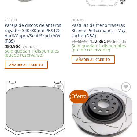
2.0 TFSI
FRENOS
Pareja de discos delanteros
Pastillas de freno traseras
rayados 340x30mm PBS122 –
Xtreme Performance – Vag
Audi/Cupra/Seat/Skoda/VW
varios (DBA)
(PBS)
El
El
153,82
€
132,86
€
IVA Incluido
precio
precio
Solo quedan 1 disponibles
350,90
€
IVA Incluido
original
actual
(puede reservarse)
Solo quedan 1 disponibles
era:
es:
(puede reservarse)
153,82€.
132,86€.
AÑADIR AL CARRITO
AÑADIR AL CARRITO
¡Oferta!
Añadir
Añadir
a la
a la
lista de
lista de
deseos
deseos