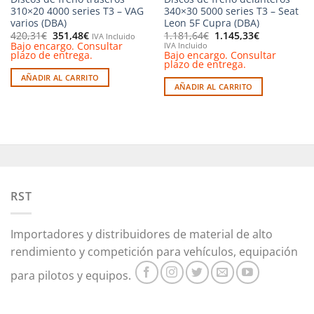
310×20 4000 series T3 – VAG
340×30 5000 series T3 – Seat
varios (DBA)
Leon 5F Cupra (DBA)
El
El
El
El
420,31
€
351,48
€
1.181,64
€
1.145,33
€
IVA Incluido
precio
precio
precio
precio
Bajo encargo. Consultar
IVA Incluido
original
actual
original
actual
plazo de entrega.
Bajo encargo. Consultar
era:
es:
era:
es:
plazo de entrega.
420,31€.
351,48€.
1.181,64€.
1.145,33€.
AÑADIR AL CARRITO
AÑADIR AL CARRITO
RST
Importadores y distribuidores de material de alto
rendimiento y competición para vehículos, equipación
para pilotos y equipos.