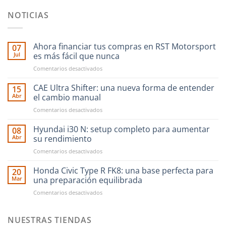
NOTICIAS
Ahora financiar tus compras en RST Motorsport
07
Jul
es más fácil que nunca
en
Comentarios desactivados
Ahora
financiar
CAE Ultra Shifter: una nueva forma de entender
15
tus
Abr
el cambio manual
compras
en
Comentarios desactivados
en
CAE
RST
Ultra
Hyundai i30 N: setup completo para aumentar
Motorsport
08
Shifter:
es
Abr
su rendimiento
una
más
en
Comentarios desactivados
nueva
fácil
Hyundai
forma
que
i30
Honda Civic Type R FK8: una base perfecta para
de
20
nunca
N:
entender
Mar
una preparación equilibrada
setup
el
en
Comentarios desactivados
completo
cambio
Honda
para
manual
Civic
aumentar
Type
NUESTRAS TIENDAS
su