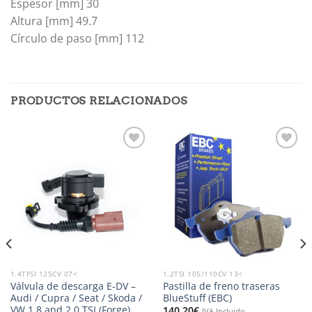
Espesor [mm] 30
Altura [mm] 49.7
Círculo de paso [mm] 112
PRODUCTOS RELACIONADOS
Añadir
Añadir
a la
a la
lista de
lista de
deseos
deseos
1.4TFSI 125CV 07<
1.2TSI 105/110CV 13<
Válvula de descarga E-DV –
Pastilla de freno traseras
Audi / Cupra / Seat / Skoda /
BlueStuff (EBC)
VW 1.8 and 2.0 TSI (Forge)
140,20
€
IVA Incluido