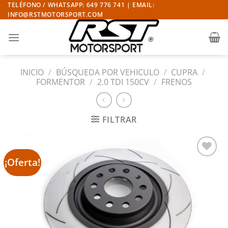
Saltar
TELÉFONO / WHATSAPP: 649 776 741 | EMAIL:
INFO@RSTMOTORSPORT.COM
al
contenido
INICIO
/
BÚSQUEDA POR VEHICULO
/
CUPRA
/
FORMENTOR
/
2.0 TDI 150CV
/
FRENOS
FILTRAR
¡Oferta!
Añadir
a la
lista
de
deseos