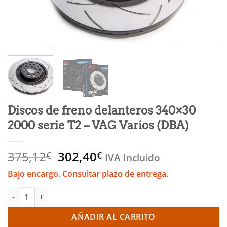
Discos de freno delanteros 340×30
2000 serie T2 – VAG Varios (DBA)
El
El
375,12
302,40
€
€
IVA Incluido
precio
precio
Bajo encargo. Consultar plazo de entrega.
original
actual
era:
es:
Discos de freno delanteros 340x30 2000 serie T2 - VAG Varios (
375,12€.
302,40€.
AÑADIR AL CARRITO