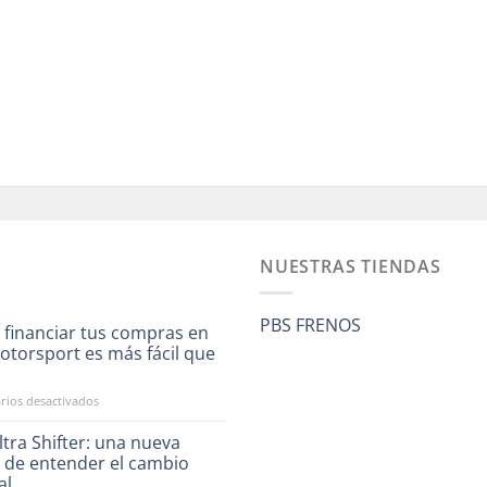
NUESTRAS TIENDAS
PBS FRENOS
 financiar tus compras en
otorsport es más fácil que
a
en
ios desactivados
Ahora
financiar
tra Shifter: una nueva
tus
 de entender el cambio
compras
al