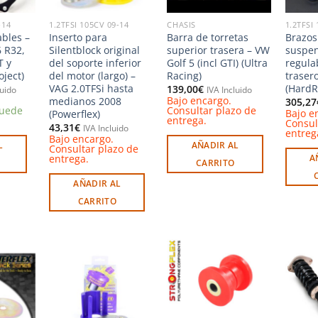
-14
1.2TFSI 105CV 09-14
CHASIS
1.2TFSI
ables –
Inserto para
Barra de torretas
Brazos
 R32,
Silentblock original
superior trasera – VW
suspen
T y
del soporte inferior
Golf 5 (incl GTI) (Ultra
regula
oject)
del motor (largo) –
Racing)
traser
VAG 2.0TFSi hasta
(HardR
139,00
€
luido
IVA Incluido
Bajo encargo.
medianos 2008
305,27
puede
Consultar plazo de
Bajo e
(Powerflex)
entrega.
Consul
43,31
€
IVA Incluido
entreg
Bajo encargo.
L
AÑADIR AL
Consultar plazo de
entrega.
A
CARRITO
AÑADIR AL
CARRITO
Añadir
Añadir
Añadir
a la
a la
a la
ista de
lista de
lista de
deseos
deseos
deseos