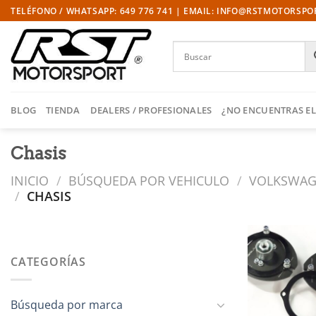
Saltar
TELÉFONO / WHATSAPP: 649 776 741 | EMAIL: INFO@RSTMOTORSP
al
contenido
BLOG
TIENDA
DEALERS / PROFESIONALES
¿NO ENCUENTRAS EL
Chasis
INICIO
/
BÚSQUEDA POR VEHICULO
/
VOLKSWA
/
CHASIS
CATEGORÍAS
l
Búsqueda por marca