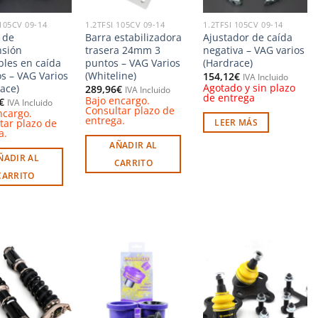
 105CV 09-14
1.2TFSI 105CV 09-14
1.2TFSI 105CV 09-14
 de
Barra estabilizadora
Ajustador de caída
sión
trasera 24mm 3
negativa – VAG varios
bles en caída
puntos – VAG Varios
(Hardrace)
os – VAG Varios
(Whiteline)
154,12
€
IVA Incluido
Agotado y sin plazo
ace)
289,96
€
IVA Incluido
de entrega
Bajo encargo.
€
IVA Incluido
Consultar plazo de
ncargo.
entrega.
tar plazo de
LEER MÁS
a.
AÑADIR AL
ÑADIR AL
CARRITO
CARRITO
Añadir
Añadir
Añadir
a la
a la
a la
lista de
lista de
lista de
deseos
deseos
deseos