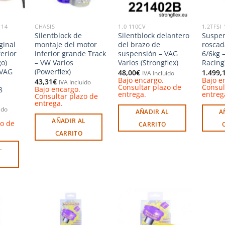
-14
CHASIS
1.0 110CV
1.2TFSI
Silentblock de
Silentblock delantero
Suspe
ginal
montaje del motor
del brazo de
rosca
ferior
inferior grande Track
suspensión – VAG
6/6kg 
go)
– VW Varios
Varios (Strongflex)
Racing
 VAG
(Powerflex)
48,00
€
1.499,
IVA Incluido
Bajo encargo.
Bajo e
43,31
€
IVA Incluido
Consultar plazo de
Consul
Bajo encargo.
8
entrega.
entreg
Consultar plazo de
entrega.
ido
AÑADIR AL
A
AÑADIR AL
zo de
CARRITO
CARRITO
L
Añadir
Añadir
Añadir
a la
a la
a la