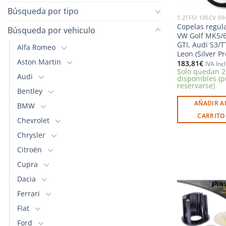
Búsqueda por tipo
1.2TFSI 105CV 09
Copelas regul
Búsqueda por vehiculo
VW Golf MK5/6
GTI, Audi S3/T
Alfa Romeo
Leon (Silver Pr
Aston Martin
183,81
€
IVA Inc
Solo quedan 2
Audi
disponibles (
reservarse)
Bentley
AÑADIR A
BMW
CARRITO
Chevrolet
Chrysler
Citroën
Cupra
Dacia
Ferrari
Fiat
l
Ford