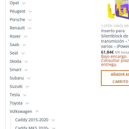
Opel
l
Peugeot
Porsche
1.2TFSI 105CV 09
Renault
Inserto para
Silentblock de 
Rover
transmisión –
Saab
varios – (Power
61,84
€
Seat
IVA Inclu
Bajo encargo.
Consultar pla
Skoda
entrega.
Smart
AÑADIR A
Subaru
CARRITO
Suzuki
Tesla
Toyota
Volkswagen
Caddy 2015-2020
Caddy MK5 2020-