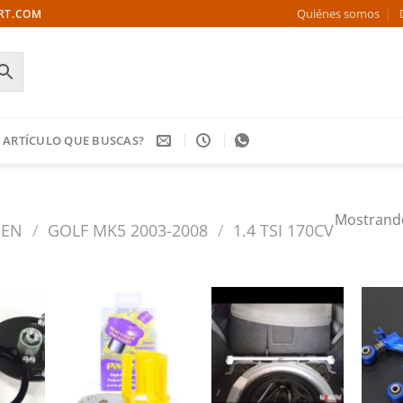
Quiénes somos
ORT.COM
 ARTÍCULO QUE BUSCAS?
Mostrando
GEN
/
GOLF MK5 2003-2008
/
1.4 TSI 170CV
Añadir
Añadir
Añadir
a la
a la
a la
ista de
lista de
lista de
deseos
deseos
deseos