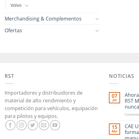
Volvo
Merchandising & Complementos
Ofertas
RST
NOTICIAS
Importadores y distribuidores de
Ahora
07
material de alto rendimiento y
Jul
RST M
nunc
competición para vehículos, equipación
Comentar
para pilotos y equipos.
CAE Ul
15
Abr
forma
manu