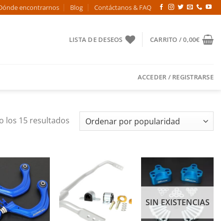
Dónde encontrarnos
Blog
Contáctanos & FAQ
LISTA DE DESEOS
CARRITO /
0,00
€
ACCEDER / REGISTRARSE
Ordenado
 los 15 resultados
por
popularidad
Añadir
Añadir
Añadir
a la
a la
a la
lista de
lista de
lista de
SIN EXISTENCIAS
deseos
deseos
deseos