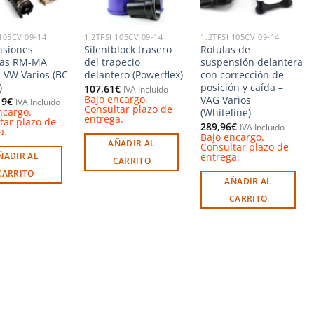
 105CV 09-14
1.2TFSI 105CV 09-14
1.2TFSI 105CV 09-14
nsiones
Silentblock trasero
Rótulas de
das RM-MA
del trapecio
suspensión delantera
– VW Varios (BC
delantero (Powerflex)
con corrección de
)
posición y caída –
107,61
€
IVA Incluido
Bajo encargo.
VAG Varios
19
€
IVA Incluido
Consultar plazo de
ncargo.
(Whiteline)
entrega.
tar plazo de
289,96
€
IVA Incluido
a.
Bajo encargo.
AÑADIR AL
Consultar plazo de
entrega.
ÑADIR AL
CARRITO
CARRITO
AÑADIR AL
CARRITO