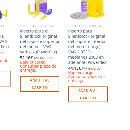
ista de
lista de
lista de
deseos
deseos
deseos
-14
1.2TFSI 105CV 09-14
1.2TFSI 105CV 09-14
Inserto para el
Inserto para
la
Silentblock original
Silentblock original
 VAG
del soporte superior
del soporte inferior
flex)
del motor – VAG
del motor (largo) –
varios – (Powerflex)
VAG 2.0TFSi
ido
medianos 2008 en
52,16
€
IVA Incluido
zo de
Bajo encargo.
adelante (Powerflex)
Consultar plazo de
44,13
€
IVA Incluido
entrega.
Bajo encargo.
L
Consultar plazo de
entrega.
AÑADIR AL
CARRITO
AÑADIR AL
CARRITO