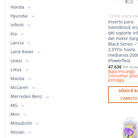
Honda
Hyundai
1.2TFSI 105CV 09
Inserto para
Infiniti
Silentblock ori
del soporte in
Kia
del motor (lar
Lancia
Black Series –
2.0TFSi hasta
Land Rover
medianos 200
Lexus
(Powerflex)
47,63
€
IVA Inclu
Lotus
Bajo encargo.
Consultar pla
Mazda
entrega.
McLaren
AÑADIR A
Mercedes Benz
CARRITO
MG
Mini
Mitsubishi
Nissan