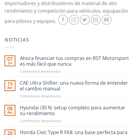
Importadores y distribuidores de material de alto
rendimiento y competición para vehículos, equipación
para pilotos y equipos.
NOTICIAS
Ahora financiar tus compras en RST Motorsport
07
Jul
es más fácil que nunca
en
Comentarios desactivados
Ahora
financiar
CAE Ultra Shifter: una nueva forma de entender
15
tus
Abr
el cambio manual
compras
en
Comentarios desactivados
en
CAE
RST
Ultra
Hyundai i30 N: setup completo para aumentar
Motorsport
08
Shifter:
es
Abr
su rendimiento
una
más
en
Comentarios desactivados
nueva
fácil
Hyundai
forma
que
i30
Honda Civic Type R FK8: una base perfecta para
de
20
nunca