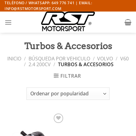
Saltar
TELÉFONO / WHATSAPP: 649 776 741 | EMAIL:
INFO@RSTMOTORSPORT.COM
al
contenido
Turbos & Accesorios
INICIO
/
BÚSQUEDA POR VEHICULO
/
VOLVO
/
V60
/
2.4 200CV
/
TURBOS & ACCESORIOS
FILTRAR
Añadir
a la
lista de