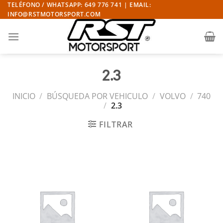
Saltar
TELÉFONO / WHATSAPP: 649 776 741 | EMAIL:
INFO@RSTMOTORSPORT.COM
al
contenido
2.3
INICIO
/
BÚSQUEDA POR VEHICULO
/
VOLVO
/
740
/
2.3
FILTRAR