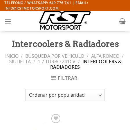
Saltar
TELÉFONO / WHATSAPP: 649 776 741 | EMAIL:
INFO@RSTMOTORSPORT.COM
al
contenido
Intercoolers & Radiadores
INICIO
/
BÚSQUEDA POR VEHICULO
/
ALFA ROMEO
/
GIULIETTA
/
1.7 TURBO 241CV
/
INTERCOOLERS &
RADIADORES
FILTRAR
Añadir