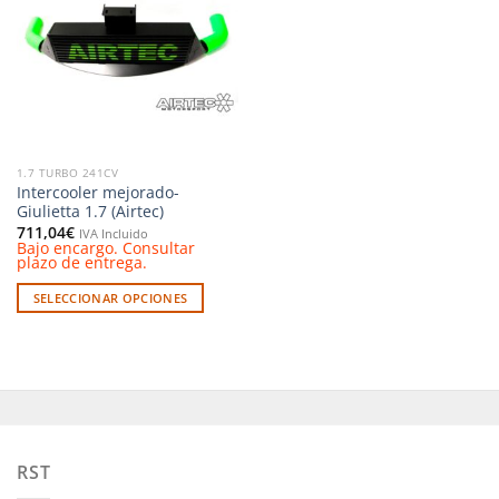
a la
lista de
deseos
1.7 TURBO 241CV
Intercooler mejorado-
Giulietta 1.7 (Airtec)
711,04
€
IVA Incluido
Bajo encargo. Consultar
plazo de entrega.
SELECCIONAR OPCIONES
Este
producto
tiene
múltiples
variantes.
Las
opciones
RST
se