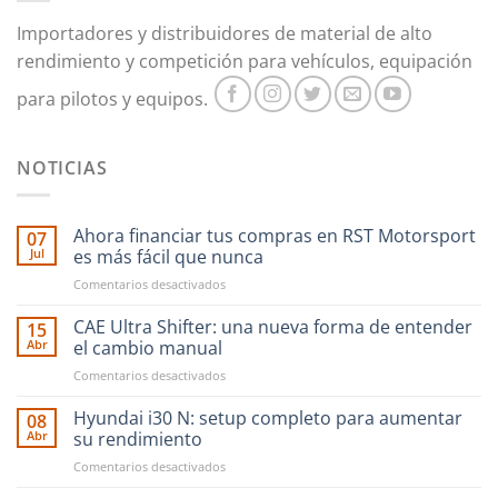
pueden
Importadores y distribuidores de material de alto
elegir
en
rendimiento y competición para vehículos, equipación
la
para pilotos y equipos.
página
de
producto
NOTICIAS
Ahora financiar tus compras en RST Motorsport
07
Jul
es más fácil que nunca
en
Comentarios desactivados
Ahora
financiar
CAE Ultra Shifter: una nueva forma de entender
15
tus
Abr
el cambio manual
compras
en
Comentarios desactivados
en
CAE
RST
Ultra
Hyundai i30 N: setup completo para aumentar
Motorsport
08
Shifter:
es
Abr
su rendimiento
una
más
en
Comentarios desactivados
nueva
fácil
Hyundai
forma
que