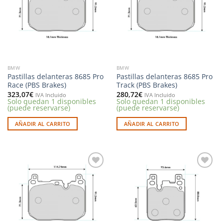
deseos
deseos
BMW
BMW
Pastillas delanteras 8685 Pro
Pastillas delanteras 8685 Pro
Race (PBS Brakes)
Track (PBS Brakes)
323,07
€
280,72
€
IVA Incluido
IVA Incluido
Solo quedan 1 disponibles
Solo quedan 1 disponibles
(puede reservarse)
(puede reservarse)
AÑADIR AL CARRITO
AÑADIR AL CARRITO
Añadir
Añadir
a la
a la
lista de
lista de
deseos
deseos