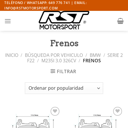
Saltar
TELÉFONO / WHATSAPP: 649 776 741 | EMAIL:
INFO@RSTMOTORSPORT.COM
al
contenido
Frenos
INICIO
/
BÚSQUEDA POR VEHICULO
/
BMW
/
SERIE 2
F22
/
M235I 3.0 326CV
/
FRENOS
FILTRAR
Añadir
Añadir
a la
a la
lista de
lista de