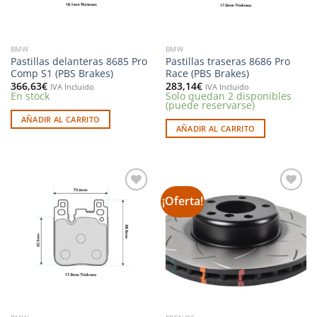
BMW
BMW
Pastillas delanteras 8685 Pro
Pastillas traseras 8686 Pro
Comp S1 (PBS Brakes)
Race (PBS Brakes)
366,63
€
283,14
€
IVA Incluido
IVA Incluido
En stock
Solo quedan 2 disponibles
(puede reservarse)
AÑADIR AL CARRITO
AÑADIR AL CARRITO
¡Oferta!
Añadir
Añadir
a la
a la
lista de
lista de
deseos
deseos