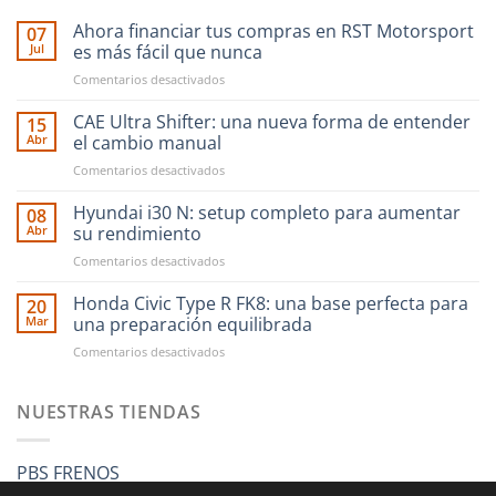
Ahora financiar tus compras en RST Motorsport
07
Jul
es más fácil que nunca
en
Comentarios desactivados
Ahora
financiar
CAE Ultra Shifter: una nueva forma de entender
15
tus
Abr
el cambio manual
compras
en
Comentarios desactivados
en
CAE
RST
Ultra
Hyundai i30 N: setup completo para aumentar
Motorsport
08
Shifter:
es
Abr
su rendimiento
una
más
en
Comentarios desactivados
nueva
fácil
Hyundai
forma
que
i30
Honda Civic Type R FK8: una base perfecta para
de
20
nunca
N:
entender
Mar
una preparación equilibrada
setup
el
en
Comentarios desactivados
completo
cambio
Honda
para
manual
Civic
aumentar
Type
NUESTRAS TIENDAS
su
R
rendimiento
FK8:
una
PBS FRENOS
base