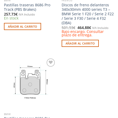
BMW
FRENOS
Pastillas traseras 8686 Pro
Discos de freno delanteros
Track (PBS Brakes)
340x30mm 4000 series T3 –
BMW Serie 1 F20 / Serie 2 F22
257,73
€
IVA Incluido
En stock
/ Serie 3 F30 / Serie 4 F32
(DBA)
AÑADIR AL CARRITO
El
El
501,93
€
464,88
€
IVA Incluido
precio
precio
Bajo encargo. Consultar
original
actual
plazo de entrega.
era:
es:
501,93€.
464,88€.
AÑADIR AL CARRITO
Añadir
a la
lista de
deseos
BMW