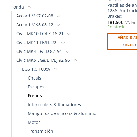
Pastillas dela
Honda
1286 Pro Track
Accord MK7 02-08
Brakes)
181,50
€
IVA Inc
Accord MK8 08-12
En stock
Civic MK10 FC/FK 16-21
AÑADIR A
Civic MK11 FE/FL 22-
CARRITO
Civic MK4 EF/ED 87–91
Civic MK5 EG8/EH/EJ 92-95
EG6 1.6 160cv
Chasis
Escapes
Frenos
Intercoolers & Radiadores
Manguitos de silicona & aluminio
Motor
Transmisión