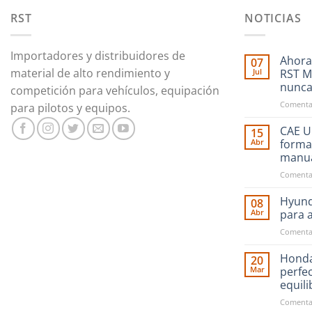
RST
NOTICIAS
Importadores y distribuidores de
Ahora
07
material de alto rendimiento y
Jul
RST M
nunc
competición para vehículos, equipación
Comentar
para pilotos y equipos.
CAE Ul
15
Abr
forma
manu
Comentar
Hyund
08
Abr
para 
Comentar
Honda
20
Mar
perfe
equil
Comentar