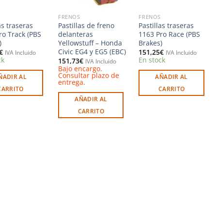
FRENOS
FRENOS
as traseras
Pastillas de freno
Pastillas traseras
ro Track (PBS
delanteras
1163 Pro Race (PBS
)
Yellowstuff – Honda
Brakes)
Civic EG4 y EG5 (EBC)
€
151,25
€
IVA Incluido
IVA Incluido
ck
En stock
151,73
€
IVA Incluido
Bajo encargo.
Consultar plazo de
ÑADIR AL
AÑADIR AL
entrega.
CARRITO
CARRITO
AÑADIR AL
CARRITO