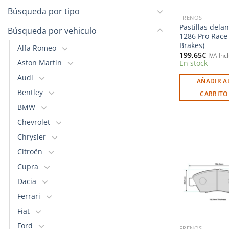
Búsqueda por tipo
FRENOS
Pastillas dela
Búsqueda por vehiculo
1286 Pro Race
Brakes)
Alfa Romeo
199,65
€
IVA Inc
Aston Martin
En stock
Audi
AÑADIR A
Bentley
CARRITO
BMW
Chevrolet
Chrysler
Citroën
Cupra
Dacia
l
Ferrari
Fiat
Ford
FRENOS