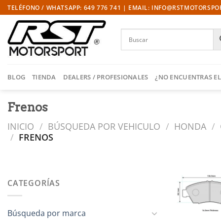
Saltar
TELÉFONO / WHATSAPP: 649 776 741 | EMAIL: INFO@RSTMOTORSP
al
contenido
BLOG
TIENDA
DEALERS / PROFESIONALES
¿NO ENCUENTRAS EL
Frenos
INICIO
/
BÚSQUEDA POR VEHICULO
/
HONDA
/
/
FRENOS
CATEGORÍAS
l
Búsqueda por marca