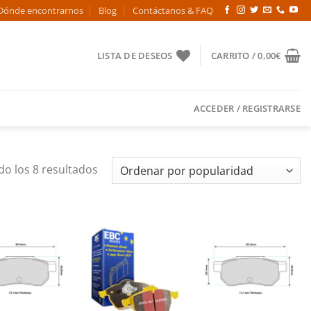
Dónde encontrarnos
Blog
Contáctanos & FAQ
LISTA DE DESEOS
CARRITO /
0,00
€
ACCEDER / REGISTRARSE
Ordenado
o los 8 resultados
por
popularidad
Añadir
Añadir
Añadir
a la
a la
a la
lista de
lista de
lista de
deseos
deseos
deseos