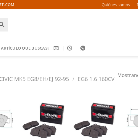
Quiénes somos
ORT.COM
 ARTÍCULO QUE BUSCAS?
Mostrand
CIVIC MK5 EG8/EH/EJ 92-95
/
EG6 1.6 160CV
Añadir
Añadir
Añadir
a la
a la
a la
ista de
lista de
lista de
deseos
deseos
deseos