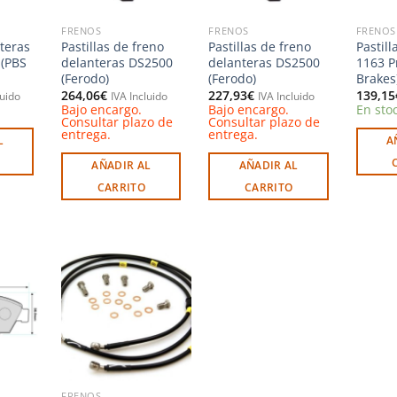
FRENOS
FRENOS
FRENOS
nteras
Pastillas de freno
Pastillas de freno
Pastill
 (PBS
delanteras DS2500
delanteras DS2500
1163 P
(Ferodo)
(Ferodo)
Brakes
264,06
€
227,93
€
139,15
luido
IVA Incluido
IVA Incluido
Bajo encargo.
Bajo encargo.
En sto
Consultar plazo de
Consultar plazo de
entrega.
entrega.
L
A
AÑADIR AL
AÑADIR AL
CARRITO
CARRITO
Añadir
Añadir
a la
a la
ista de
lista de
deseos
deseos
FRENOS