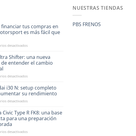
NUESTRAS TIENDAS
PBS FRENOS
 financiar tus compras en
otorsport es más fácil que
a
en
ios desactivados
Ahora
financiar
tra Shifter: una nueva
tus
 de entender el cambio
compras
al
en
en
ios desactivados
RST
CAE
Motorsport
Ultra
es
ai i30 N: setup completo
Shifter:
más
aumentar su rendimiento
una
fácil
en
ios desactivados
nueva
que
Hyundai
forma
nunca
i30
 Civic Type R FK8: una base
de
N:
entender
cta para una preparación
setup
el
ibrada
completo
cambio
en
ios desactivados
para
manual