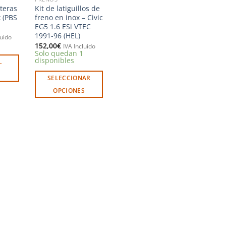
nteras
Kit de latiguillos de
 (PBS
freno en inox – Civic
EG5 1.6 ESi VTEC
1991-96 (HEL)
luido
152,00
€
IVA Incluido
Solo quedan 1
disponibles
L
SELECCIONAR
OPCIONES
Este
producto
tiene
múltiples
variantes.
Las
opciones
se
pueden
elegir
en