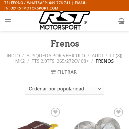
Saltar
TELÉFONO / WHATSAPP: 649 776 741 | EMAIL:
INFO@RSTMOTORSPORT.COM
al
contenido
Frenos
INICIO
/
BÚSQUEDA POR VEHICULO
/
AUDI
/
TT (8J)
MK2
/
TTS 2.0TFSI 265/272CV 08<
/
FRENOS
FILTRAR
Añadir
Añadir
a la
a la
lista de
lista de