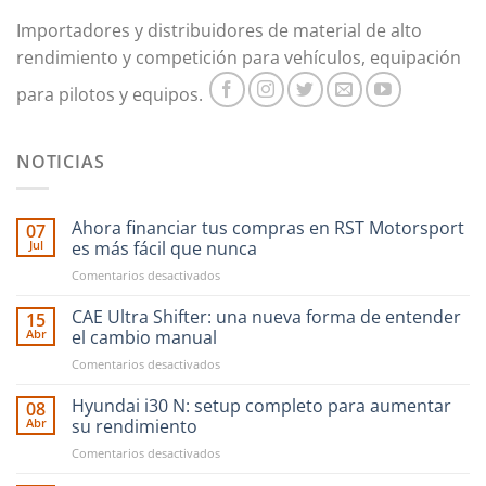
Importadores y distribuidores de material de alto
rendimiento y competición para vehículos, equipación
para pilotos y equipos.
NOTICIAS
Ahora financiar tus compras en RST Motorsport
07
Jul
es más fácil que nunca
en
Comentarios desactivados
Ahora
financiar
CAE Ultra Shifter: una nueva forma de entender
15
tus
Abr
el cambio manual
compras
en
Comentarios desactivados
en
CAE
RST
Ultra
Hyundai i30 N: setup completo para aumentar
Motorsport
08
Shifter:
es
Abr
su rendimiento
una
más
en
Comentarios desactivados
nueva
fácil
Hyundai
forma
que