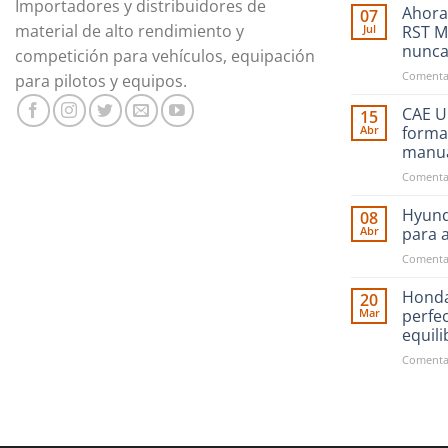
Importadores y distribuidores de
Ahora
07
material de alto rendimiento y
Jul
RST M
nunc
competición para vehículos, equipación
Comentar
para pilotos y equipos.
CAE Ul
15
Abr
forma
manu
Comentar
Hyund
08
Abr
para 
Comentar
Honda
20
Mar
perfe
equil
Comentar