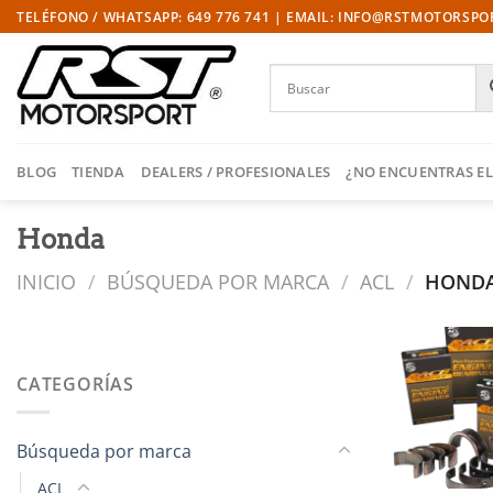
Saltar
TELÉFONO / WHATSAPP: 649 776 741 | EMAIL: INFO@RSTMOTORSP
al
contenido
BLOG
TIENDA
DEALERS / PROFESIONALES
¿NO ENCUENTRAS EL
Honda
INICIO
/
BÚSQUEDA POR MARCA
/
ACL
/
HOND
CATEGORÍAS
l
Búsqueda por marca
ACL