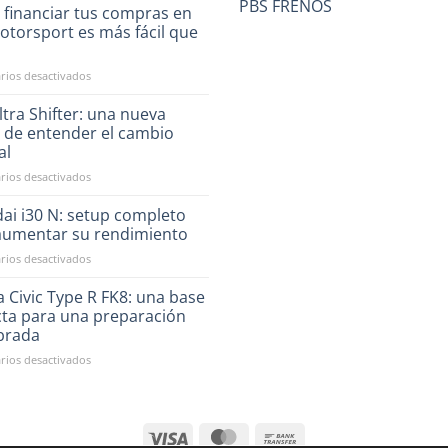
PBS FRENOS
 financiar tus compras en
otorsport es más fácil que
a
en
ios desactivados
Ahora
financiar
tra Shifter: una nueva
tus
 de entender el cambio
compras
al
en
en
ios desactivados
RST
CAE
Motorsport
Ultra
es
ai i30 N: setup completo
Shifter:
más
aumentar su rendimiento
una
fácil
en
ios desactivados
nueva
que
Hyundai
forma
nunca
i30
 Civic Type R FK8: una base
de
N:
entender
cta para una preparación
setup
el
ibrada
completo
cambio
en
ios desactivados
para
manual
Honda
aumentar
Civic
su
Type
rendimiento
R
FK8: