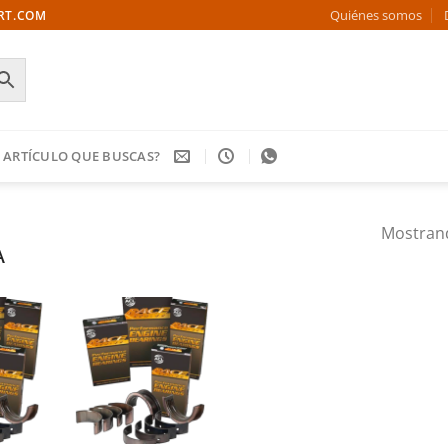
Quiénes somos
ORT.COM
 ARTÍCULO QUE BUSCAS?
Mostrand
A
Añadir
Añadir
a la
a la
ista de
lista de
deseos
deseos