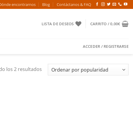
Dónde encontrarnos
Blog
Contáctanos & FAQ
LISTA DE DESEOS
CARRITO /
0,00
€
ACCEDER / REGISTRARSE
Ordenado
o los 2 resultados
por
popularidad