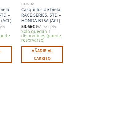
HONDA
biela
Casquillos de biela
STD –
RACE SERIES. STD –
(ACL)
HONDA B16A (ACL)
53,66
€
ido
IVA Incluido
Solo quedan 1
puede
disponibles (puede
reservarse)
L
AÑADIR AL
CARRITO