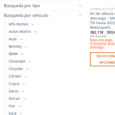
Búsqueda por tipo
TURBOS & ACCE
Kit de válvula
Búsqueda por vehiculo
descarga – VA
TSI hasta 2022
Alfa Romeo
Motorsport)
Aston Martin
382,17
€
-
393,
IVA Incluido
Audi
Bajo encargo.
Consultar pla
Bentley
entrega.
BMW
SELECCION
Chevrolet
OPCIONE
Chrysler
Este
producto
Citroën
tiene
Cupra
múltiples
Dacia
variantes.
Ferrari
Las
opciones
Fiat
se
Ford