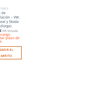
I 150CV
a de
ulación – VW,
Seat y Skoda
 (Forge)
€
IVA Incluido
ncargo.
tar plazo de
a.
ÑADIR AL
CARRITO