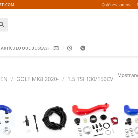
Quiénes somos
ORT.COM
 ARTÍCULO QUE BUSCAS?
Mostrand
GEN
/
GOLF MK8 2020-
/
1.5 TSI 130/150CV
Añadir
Añadir
Añadir
a la
a la
a la
ista de
lista de
lista de
deseos
deseos
deseos