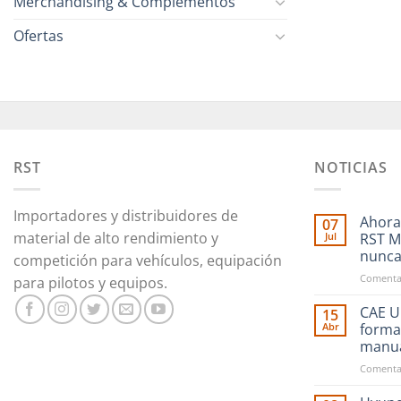
Merchandising & Complementos
Ofertas
RST
NOTICIAS
Importadores y distribuidores de
Ahora
07
material de alto rendimiento y
Jul
RST M
nunc
competición para vehículos, equipación
Comentar
para pilotos y equipos.
CAE Ul
15
Abr
forma
manu
Comentar