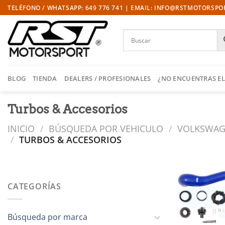
Saltar
TELÉFONO / WHATSAPP: 649 776 741 | EMAIL: INFO@RSTMOTORSP
al
contenido
BLOG
TIENDA
DEALERS / PROFESIONALES
¿NO ENCUENTRAS EL
Turbos & Accesorios
INICIO
/
BÚSQUEDA POR VEHICULO
/
VOLKSWA
/
TURBOS & ACCESORIOS
CATEGORÍAS
l
Búsqueda por marca