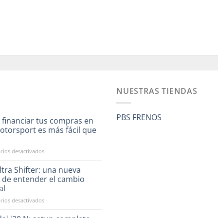
NUESTRAS TIENDAS
PBS FRENOS
 financiar tus compras en
otorsport es más fácil que
a
en
ios desactivados
Ahora
financiar
tra Shifter: una nueva
tus
 de entender el cambio
compras
al
en
en
ios desactivados
RST
CAE
Motorsport
Ultra
es