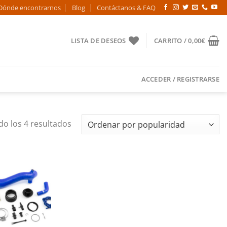
Dónde encontrarnos
Blog
Contáctanos & FAQ
LISTA DE DESEOS
CARRITO /
0,00
€
ACCEDER / REGISTRARSE
Ordenado
o los 4 resultados
por
popularidad
Añadir
a la
lista de
deseos