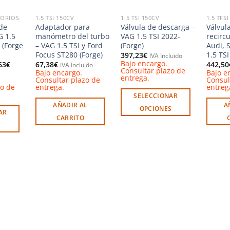
SORIOS
1.5 TSI 150CV
1.5 TSI 150CV
1.5 TFS
 de
Adaptador para
Válvula de descarga –
Válvul
G 1.5
manómetro del turbo
VAG 1.5 TSI 2022-
recirc
 (Forge
– VAG 1.5 TSI y Ford
(Forge)
Audi, 
Focus ST280 (Forge)
1.5 TSI
397,23
€
IVA Incluido
Bajo encargo.
Rango
63
€
67,38
€
442,50
IVA Incluido
Consultar plazo de
de
Bajo encargo.
Bajo e
entrega.
precios:
Consultar plazo de
Consul
desde
zo de
entrega.
entreg
382,17€
SELECCIONAR
hasta
AÑADIR AL
A
393,63€
OPCIONES
AR
CARRITO
Este
S
producto
tiene
múltiples
variantes.
Las
opciones
se
pueden
elegir