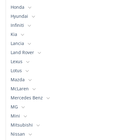
pueden
Honda
elegir
en
Hyundai
la
Infiniti
página
Kia
de
Lancia
producto
Land Rover
Lexus
Lotus
Mazda
McLaren
Mercedes Benz
MG
Mini
Mitsubishi
Nissan