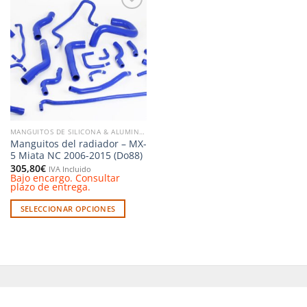
Añadir
a la
lista de
deseos
MANGUITOS DE SILICONA & ALUMINIO
Manguitos del radiador – MX-
5 Miata NC 2006-2015 (Do88)
305,80
€
IVA Incluido
Bajo encargo. Consultar
plazo de entrega.
SELECCIONAR OPCIONES
Este
producto
tiene
múltiples
variantes.
Las