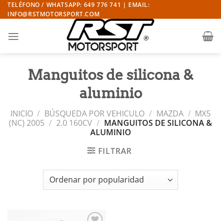
Saltar
TELÉFONO / WHATSAPP: 649 776 741 | EMAIL:
INFO@RSTMOTORSPORT.COM
al
contenido
Manguitos de silicona &
aluminio
INICIO
/
BÚSQUEDA POR VEHICULO
/
MAZDA
/
MX5
(NC) 2005
/
2.0 160CV
/
MANGUITOS DE SILICONA &
ALUMINIO
FILTRAR