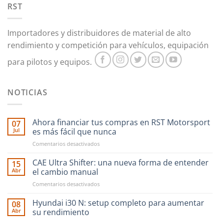
opciones
RST
se
pueden
Importadores y distribuidores de material de alto
elegir
en
rendimiento y competición para vehículos, equipación
la
para pilotos y equipos.
página
de
producto
NOTICIAS
Ahora financiar tus compras en RST Motorsport
07
Jul
es más fácil que nunca
en
Comentarios desactivados
Ahora
financiar
CAE Ultra Shifter: una nueva forma de entender
15
tus
Abr
el cambio manual
compras
en
Comentarios desactivados
en
CAE
RST
Ultra
Hyundai i30 N: setup completo para aumentar
Motorsport
08
Shifter:
es
Abr
su rendimiento
una
más