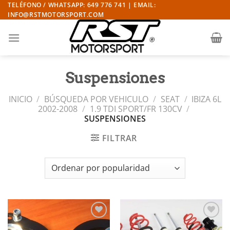
Saltar
TELÉFONO / WHATSAPP: 649 776 741 | EMAIL:
INFO@RSTMOTORSPORT.COM
al
contenido
Suspensiones
INICIO
/
BÚSQUEDA POR VEHICULO
/
SEAT
/
IBIZA 6L
2002-2008
/
1.9 TDI SPORT/FR 130CV
/
SUSPENSIONES
FILTRAR
Añadir
Añadir