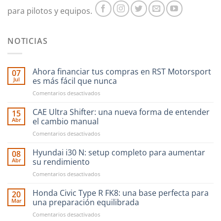
para pilotos y equipos.
NOTICIAS
Ahora financiar tus compras en RST Motorsport
07
Jul
es más fácil que nunca
en
Comentarios desactivados
Ahora
financiar
CAE Ultra Shifter: una nueva forma de entender
15
tus
Abr
el cambio manual
compras
en
Comentarios desactivados
en
CAE
RST
Ultra
Hyundai i30 N: setup completo para aumentar
Motorsport
08
Shifter:
es
Abr
su rendimiento
una
más
en
Comentarios desactivados
nueva
fácil
Hyundai
forma
que
i30
Honda Civic Type R FK8: una base perfecta para
de
20
nunca
N:
entender
Mar
una preparación equilibrada
setup
el
en
Comentarios desactivados
completo
cambio