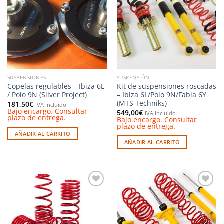
a la
a la
lista de
lista de
deseos
deseos
SUSPENSIONES
SUSPENSIÓN
Copelas regulables – Ibiza 6L
Kit de suspensiones roscadas
/ Polo 9N (Silver Project)
– Ibiza 6L/Polo 9N/Fabia 6Y
(MTS Techniks)
181,50
€
IVA Incluido
Bajo encargo. Consultar
549,00
€
IVA Incluido
plazo de entrega.
Bajo encargo. Consultar
plazo de entrega.
AÑADIR AL CARRITO
AÑADIR AL CARRITO
Añadir
Añadir
a la
a la
lista de
lista de
deseos
deseos