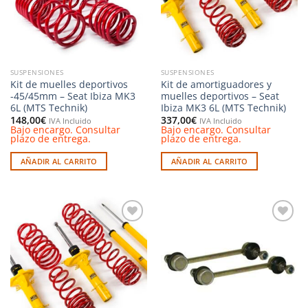
SUSPENSIONES
SUSPENSIONES
Kit de muelles deportivos
Kit de amortiguadores y
-45/45mm – Seat Ibiza MK3
muelles deportivos – Seat
6L (MTS Technik)
Ibiza MK3 6L (MTS Technik)
148,00
€
337,00
€
IVA Incluido
IVA Incluido
Bajo encargo. Consultar
Bajo encargo. Consultar
plazo de entrega.
plazo de entrega.
AÑADIR AL CARRITO
AÑADIR AL CARRITO
Añadir
Añadir
a la
a la
lista de
lista de
deseos
deseos