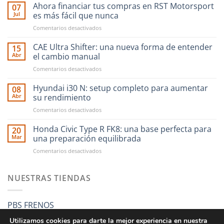
Ahora financiar tus compras en RST Motorsport
07
Jul
es más fácil que nunca
en
Comentarios desactivados
Ahora
financiar
CAE Ultra Shifter: una nueva forma de entender
15
tus
Abr
el cambio manual
compras
en
Comentarios desactivados
en
CAE
RST
Ultra
Hyundai i30 N: setup completo para aumentar
Motorsport
08
Shifter:
es
Abr
su rendimiento
una
más
en
Comentarios desactivados
nueva
fácil
Hyundai
forma
que
i30
Honda Civic Type R FK8: una base perfecta para
de
20
nunca
N:
entender
Mar
una preparación equilibrada
setup
el
en
Comentarios desactivados
completo
cambio
Honda
para
manual
Civic
aumentar
Type
NUESTRAS TIENDAS
su
R
rendimiento
FK8:
una
PBS FRENOS
base
perfecta
Utilizamos cookies para darte la mejor experiencia en nuestra