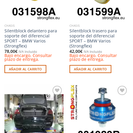
CHASIS
CHASIS
Silentblock delantero para
Silentblock trasero para
soporte del diferencial
soporte del diferencial
SPORT – BMW Varios
SPORT – BMW Varios
(Strongflex)
(Strongflex)
78,00
€
42,00
€
IVA Incluido
IVA Incluido
Bajo encargo. Consultar
Bajo encargo. Consultar
plazo de entrega.
plazo de entrega.
AÑADIR AL CARRITO
AÑADIR AL CARRITO
Añadir
Añadir
a la
a la
lista de
lista de
deseos
deseos