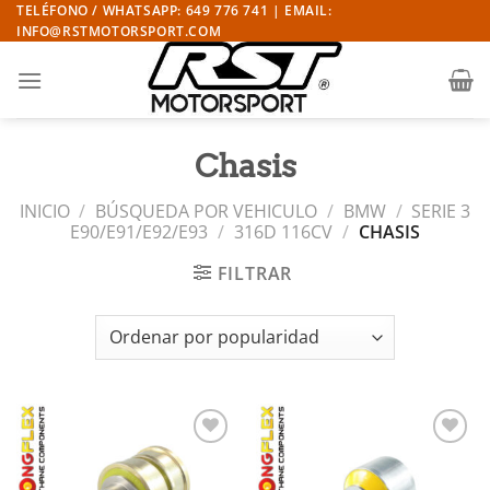
Saltar
TELÉFONO / WHATSAPP: 649 776 741 | EMAIL:
INFO@RSTMOTORSPORT.COM
al
contenido
Chasis
INICIO
/
BÚSQUEDA POR VEHICULO
/
BMW
/
SERIE 3
E90/E91/E92/E93
/
316D 116CV
/
CHASIS
FILTRAR
Añadir
Añadir
a la
a la
lista de
lista de