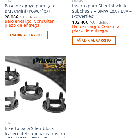
CHASIS
CHASIS
Base de apoyo para gato –
Inserto para Silentblock del
BMW/Mini (Powerflex)
subchasis – BMW E8X / E9X –
(Powerflex)
28,06
€
IVA Incluido
Bajo encargo. Consultar
102,40
€
IVA Incluido
plazo de entrega.
Bajo encargo. Consultar
plazo de entrega.
AÑADIR AL CARRITO
AÑADIR AL CARRITO
Añadir
a la
lista de
deseos
CHASIS
Inserto para Silentblock
trasero del subchasis trasero