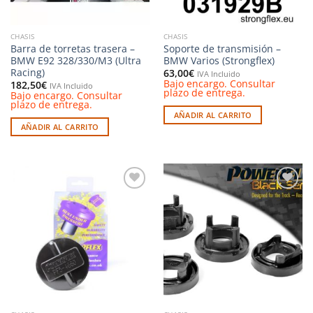
CHASIS
CHASIS
Barra de torretas trasera –
Soporte de transmisión –
BMW E92 328/330/M3 (Ultra
BMW Varios (Strongflex)
Racing)
63,00
€
IVA Incluido
Bajo encargo. Consultar
182,50
€
IVA Incluido
plazo de entrega.
Bajo encargo. Consultar
plazo de entrega.
AÑADIR AL CARRITO
AÑADIR AL CARRITO
Añadir
Añadir
a la
a la
lista de
lista de
deseos
deseos