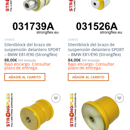
deseos
deseos
CHASIS
CHASIS
Silentblock del brazo de
Silentblock del brazo de
suspensión delantero SPORT
suspensión delantero SPORT
– BMW E81/E90 (Strongflex)
– BMW E81/E90 (Strongflex)
88,00
€
84,00
€
IVA Incluido
IVA Incluido
Bajo encargo. Consultar
Bajo encargo. Consultar
plazo de entrega.
plazo de entrega.
AÑADIR AL CARRITO
AÑADIR AL CARRITO
Añadir
Añadir
a la
a la
lista de
lista de
deseos
deseos