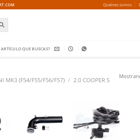
Quiénes somos
ORT.COM
 ARTÍCULO QUE BUSCAS?
Mostrand
NI MK3 (F54/F55/F56/F57)
/
2.0 COOPER S
Añadir
Añadir
Añadir
a la
a la
a la
ista de
lista de
lista de
deseos
deseos
deseos