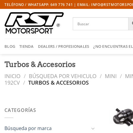
Saltar
TELÉFONO / WHATSAPP: 649 776 741 | EMAIL: INFO@RSTMOTORSP
al
contenido
BLOG
TIENDA
DEALERS / PROFESIONALES
¿NO ENCUENTRAS EL
Turbos & Accesorios
INICIO
/
BÚSQUEDA POR VEHICULO
/
MINI
/
MI
192CV
/
TURBOS & ACCESORIOS
CATEGORÍAS
l
Búsqueda por marca