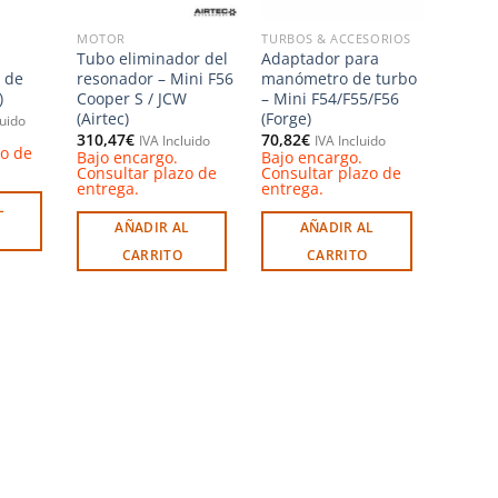
MOTOR
TURBOS & ACCESORIOS
Tubo eliminador del
Adaptador para
 de
resonador – Mini F56
manómetro de turbo
)
Cooper S / JCW
– Mini F54/F55/F56
(Airtec)
(Forge)
luido
310,47
€
70,82
€
IVA Incluido
IVA Incluido
zo de
Bajo encargo.
Bajo encargo.
Consultar plazo de
Consultar plazo de
entrega.
entrega.
L
AÑADIR AL
AÑADIR AL
CARRITO
CARRITO