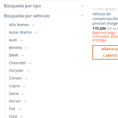
Búsqueda por tipo
1.0 TFSI 82/85CV
Válvula de
Búsqueda por vehiculo
compensación
presión (Forge
Alfa Romeo
170,68
€
IVA Inc
Aston Martin
Bajo encargo.
Consultar pla
Audi
entrega.
Bentley
AÑADIR A
BMW
CARRITO
Chevrolet
Chrysler
Citroën
Cupra
Dacia
Ferrari
Fiat
Ford