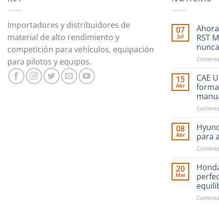
Importadores y distribuidores de
Ahora
07
material de alto rendimiento y
Jul
RST M
nunc
competición para vehículos, equipación
Comentar
para pilotos y equipos.
CAE Ul
15
Abr
forma
manu
Comentar
Hyund
08
Abr
para 
Comentar
Honda
20
Mar
perfe
equil
Comentar