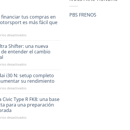
PBS FRENOS
 financiar tus compras en
otorsport es más fácil que
a
en
ios desactivados
Ahora
financiar
tra Shifter: una nueva
tus
 de entender el cambio
compras
al
en
en
ios desactivados
RST
CAE
Motorsport
Ultra
es
ai i30 N: setup completo
Shifter:
más
aumentar su rendimiento
una
fácil
en
ios desactivados
nueva
que
Hyundai
forma
nunca
i30
 Civic Type R FK8: una base
de
N:
entender
cta para una preparación
setup
el
ibrada
completo
cambio
en
ios desactivados
para
manual
Honda
aumentar
Civic
su