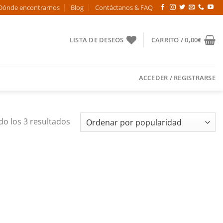
Dónde encontrarnos
Blog
Contáctanos & FAQ
LISTA DE DESEOS
CARRITO /
0,00
€
ACCEDER / REGISTRARSE
Ordenado
o los 3 resultados
por
popularidad