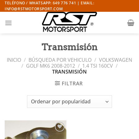
Saltar
TELÉFONO / WHATSAPP: 649 776 741 | EMAIL:
INFO@RSTMOTORSPORT.COM
al
contenido
Transmisión
INICIO
/
BÚSQUEDA POR VEHICULO
/
VOLKSWAGEN
/
GOLF MK6 2008-2012
/
1.4 TSI 160CV
/
TRANSMISIÓN
FILTRAR
Añadir