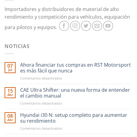
Importadores y distribuidores de material de alto
rendimiento y competición para vehículos, equipación
para pilotos y equipos.
NOTICIAS
Ahora financiar tus compras en RST Motorsport
07
Jul
es más fácil que nunca
en
Comentarios desactivados
Ahora
financiar
CAE Ultra Shifter: una nueva forma de entender
15
tus
Abr
el cambio manual
compras
en
Comentarios desactivados
en
CAE
RST
Ultra
Hyundai i30 N: setup completo para aumentar
Motorsport
08
Shifter:
es
Abr
su rendimiento
una
más
en
Comentarios desactivados
nueva
fácil
Hyundai
forma
que