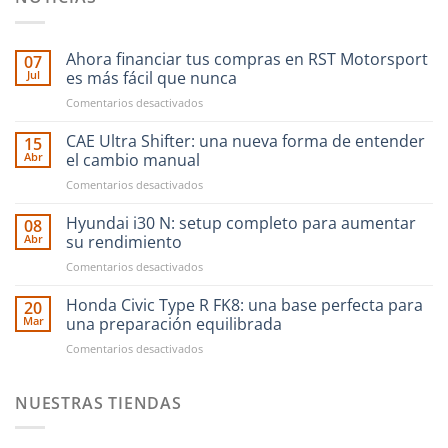
Ahora financiar tus compras en RST Motorsport
07
Jul
es más fácil que nunca
en
Comentarios desactivados
Ahora
financiar
CAE Ultra Shifter: una nueva forma de entender
15
tus
Abr
el cambio manual
compras
en
Comentarios desactivados
en
CAE
RST
Ultra
Hyundai i30 N: setup completo para aumentar
Motorsport
08
Shifter:
es
Abr
su rendimiento
una
más
en
Comentarios desactivados
nueva
fácil
Hyundai
forma
que
i30
Honda Civic Type R FK8: una base perfecta para
de
20
nunca
N:
entender
Mar
una preparación equilibrada
setup
el
en
Comentarios desactivados
completo
cambio
Honda
para
manual
Civic
aumentar
Type
NUESTRAS TIENDAS
su
R
rendimiento
FK8: