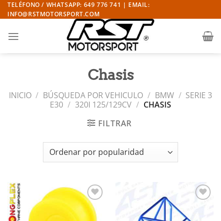
Saltar
TELÉFONO / WHATSAPP: 649 776 741 | EMAIL:
INFO@RSTMOTORSPORT.COM
al
contenido
Chasis
INICIO
/
BÚSQUEDA POR VEHICULO
/
BMW
/
SERIE 3
E30
/
320I 125/129CV
/
CHASIS
FILTRAR
Añadir
Añadir
a la
a la
lista de
lista de