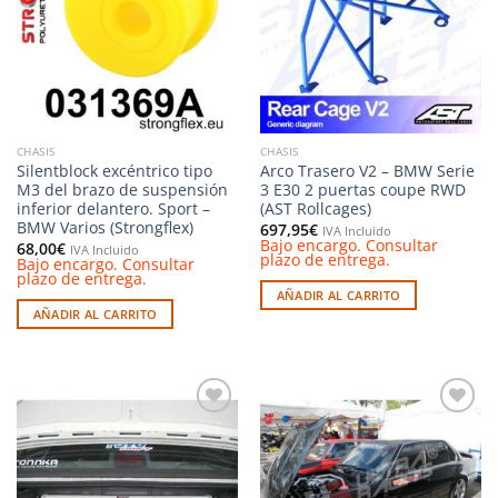
deseos
deseos
CHASIS
CHASIS
Silentblock excéntrico tipo
Arco Trasero V2 – BMW Serie
M3 del brazo de suspensión
3 E30 2 puertas coupe RWD
inferior delantero. Sport –
(AST Rollcages)
BMW Varios (Strongflex)
697,95
€
IVA Incluido
Bajo encargo. Consultar
68,00
€
IVA Incluido
plazo de entrega.
Bajo encargo. Consultar
plazo de entrega.
AÑADIR AL CARRITO
AÑADIR AL CARRITO
Añadir
Añadir
a la
a la
lista de
lista de
deseos
deseos