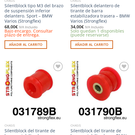
CHASIS
CHASIS
Silentblock tipo M3 del brazo
Silentblock delantero de
de suspensión inferior
tirante de barra
delantero. Sport – BMW
estabilizadora trasera – BMW
Varios (Strongflex)
Varios (Strongflex)
68,00
€
34,00
€
IVA Incluido
IVA Incluido
Bajo encargo. Consultar
Solo quedan 1 disponibles
plazo de entrega.
(puede reservarse)
AÑADIR AL CARRITO
AÑADIR AL CARRITO
Añadir
Añadir
a la
a la
lista de
lista de
deseos
deseos
CHASIS
CHASIS
Silentblock del tirante de
Silentblock del tirante de