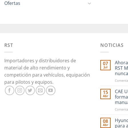
Ofertas
RST
NOTICIAS
Importadores y distribuidores de
Ahora
07
material de alto rendimiento y
Jul
RST M
nunc
competición para vehículos, equipación
Comentar
para pilotos y equipos.
CAE Ul
15
Abr
forma
manu
Comentar
Hyund
08
Abr
para 