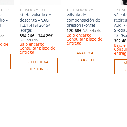
 10-14
1.2TSI 85CV 10<
1.0 TFSI 82/85CV
1.4TFSI
ra
Kit de válvula de
Válvula de
Válvul
bo –
descarga – VAG
compensación de
recirc
T
1.2/1.4TSi 2015<
presión (Forge)
Audi / 
(Forge)
Skoda 
170,68
€
IVA Incluido
Bajo encargo.
TSI (Fo
Rango
334,26
€
-
344,29
€
ido
Consultar plazo de
de
IVA Incluido
302,48
entrega.
precios:
zo de
Bajo encargo.
Bajo e
desde
Consultar plazo de
Consul
334,26€
entrega.
entreg
AÑADIR AL
hasta
L
344,29€
CARRITO
SELECCIONAR
A
OPCIONES
Este
producto
tiene
múltiples
variantes.
Las
opciones
se