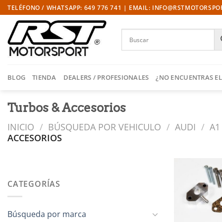
Saltar
TELÉFONO / WHATSAPP: 649 776 741 | EMAIL: INFO@RSTMOTORSP
al
contenido
BLOG
TIENDA
DEALERS / PROFESIONALES
¿NO ENCUENTRAS EL
Turbos & Accesorios
INICIO
/
BÚSQUEDA POR VEHICULO
/
AUDI
/
A1 
ACCESORIOS
CATEGORÍAS
l
Búsqueda por marca