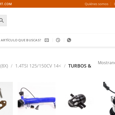
Quiénes somos
ORT.COM
 ARTÍCULO QUE BUSCAS?
Mostrand
(8X)
/
1.4TSI 125/150CV 14<
/
TURBOS &
Añadir
Añadir
Añadir
a la
a la
a la
ista de
lista de
lista de
deseos
deseos
deseos