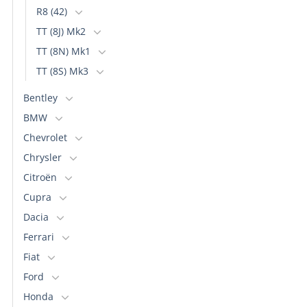
R8 (42)
TT (8J) Mk2
TT (8N) Mk1
TT (8S) Mk3
Bentley
BMW
Chevrolet
Chrysler
Citroën
Cupra
Dacia
Ferrari
Fiat
Ford
Honda