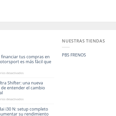
NUESTRAS TIENDAS
PBS FRENOS
 financiar tus compras en
otorsport es más fácil que
a
en
ios desactivados
Ahora
financiar
tra Shifter: una nueva
tus
 de entender el cambio
compras
al
en
en
ios desactivados
RST
CAE
Motorsport
Ultra
es
ai i30 N: setup completo
Shifter:
más
aumentar su rendimiento