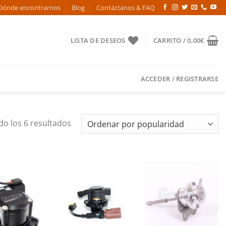
Dónde encontrarnos
Blog
Contáctanos & FAQ
LISTA DE DESEOS
CARRITO /
0,00
€
ACCEDER / REGISTRARSE
Ordenado
o los 6 resultados
por
popularidad
Añadir
Añadir
Añadir
a la
a la
a la
lista de
lista de
lista de
deseos
deseos
deseos