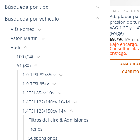
Búsqueda por tipo
1.4TSI 122/140CV
Adaptador pa
Búsqueda por vehiculo
presión de tur
VAG 1.2T y 1.4
Alfa Romeo
(Forge)
Aston Martin
69,79
€
IVA Inclu
Bajo encargo.
Audi
Consultar pla
entrega.
100 (C4)
AÑADIR A
A1 (8X)
CARRITO
1.0 TFSI 82/85cv
1.0 TFSI 95cv
1.2TSi 85cv 10<
1.4TSi 122/140cv 10-14
1.4TSi 125/150cv 14<
Filtros del aire & Admisiones
Frenos
Suspensiones