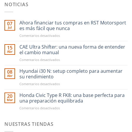
NOTICIAS
Ahora financiar tus compras en RST Motorsport
07
Jul
es más fácil que nunca
en
Comentarios desactivados
Ahora
financiar
CAE Ultra Shifter: una nueva forma de entender
15
tus
Abr
el cambio manual
compras
en
Comentarios desactivados
en
CAE
RST
Ultra
Hyundai i30 N: setup completo para aumentar
Motorsport
08
Shifter:
es
Abr
su rendimiento
una
más
en
Comentarios desactivados
nueva
fácil
Hyundai
forma
que
i30
Honda Civic Type R FK8: una base perfecta para
de
20
nunca
N:
entender
Mar
una preparación equilibrada
setup
el
en
Comentarios desactivados
completo
cambio
Honda
para
manual
Civic
aumentar
Type
NUESTRAS TIENDAS
su
R
rendimiento