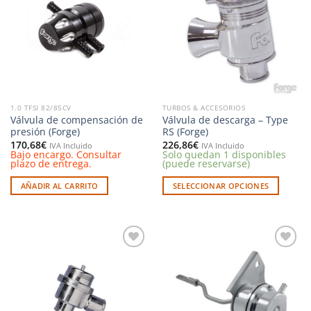
a la
a la
lista de
lista de
deseos
deseos
1.0 TFSI 82/85CV
TURBOS & ACCESORIOS
Válvula de compensación de
Válvula de descarga – Type
presión (Forge)
RS (Forge)
170,68
€
226,86
€
IVA Incluido
IVA Incluido
Bajo encargo. Consultar
Solo quedan 1 disponibles
plazo de entrega.
(puede reservarse)
AÑADIR AL CARRITO
SELECCIONAR OPCIONES
Este
producto
tiene
múltiples
Añadir
Añadir
variantes.
a la
a la
Las
lista de
lista de
deseos
deseos
opciones
se