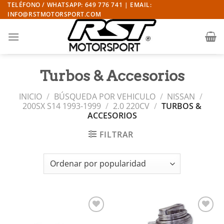
Saltar
TELÉFONO / WHATSAPP: 649 776 741 | EMAIL:
INFO@RSTMOTORSPORT.COM
al
contenido
Turbos & Accesorios
INICIO
/
BÚSQUEDA POR VEHICULO
/
NISSAN
/
200SX S14 1993-1999
/
2.0 220CV
/
TURBOS &
ACCESORIOS
FILTRAR
Añadir
Añadir