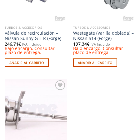
pueden
elegir
en
la
TURBOS & ACCESORIOS
TURBOS & ACCESORIOS
página
Válvula de recirculación –
Wastegate (Varilla doblada) –
de
Nissan Sunny GTi-R (Forge)
Nissan S14 (Forge)
producto
246,71
€
197,34
€
IVA Incluido
IVA Incluido
Bajo encargo. Consultar
Bajo encargo. Consultar
plazo de entrega.
plazo de entrega.
AÑADIR AL CARRITO
AÑADIR AL CARRITO
Añadir
a la
lista de
deseos