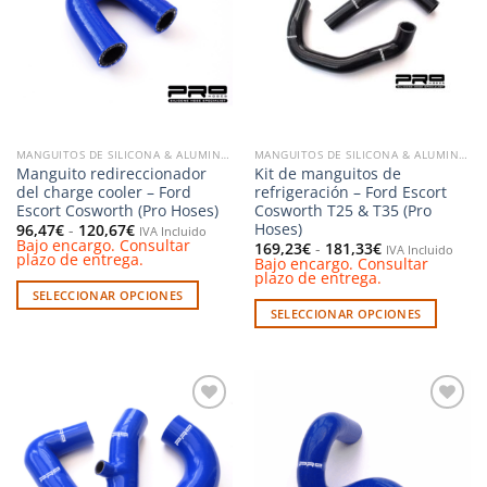
Las
Las
lista de
lista de
deseos
deseos
opciones
opciones
se
se
pueden
pueden
elegir
elegir
en
en
la
la
MANGUITOS DE SILICONA & ALUMINIO
MANGUITOS DE SILICONA & ALUMINIO
página
página
Manguito redireccionador
Kit de manguitos de
de
de
del charge cooler – Ford
refrigeración – Ford Escort
producto
producto
Escort Cosworth (Pro Hoses)
Cosworth T25 & T35 (Pro
Hoses)
Rango
96,47
€
-
120,67
€
IVA Incluido
de
Bajo encargo. Consultar
Rango
169,23
€
-
181,33
€
IVA Incluido
precios:
plazo de entrega.
de
Bajo encargo. Consultar
desde
precios:
plazo de entrega.
96,47€
desde
SELECCIONAR OPCIONES
hasta
169,23€
120,67€
SELECCIONAR OPCIONES
hasta
Este
181,33€
Este
producto
producto
tiene
tiene
múltiples
múltiples
variantes.
Añadir
Añadir
variantes.
Las
a la
a la
Las
opciones
lista de
lista de
deseos
deseos
opciones
se