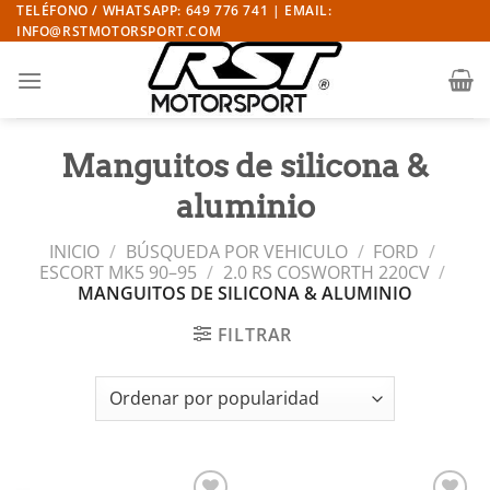
Saltar
TELÉFONO / WHATSAPP: 649 776 741 | EMAIL:
INFO@RSTMOTORSPORT.COM
al
contenido
Manguitos de silicona &
aluminio
INICIO
/
BÚSQUEDA POR VEHICULO
/
FORD
/
ESCORT MK5 90–95
/
2.0 RS COSWORTH 220CV
/
MANGUITOS DE SILICONA & ALUMINIO
FILTRAR