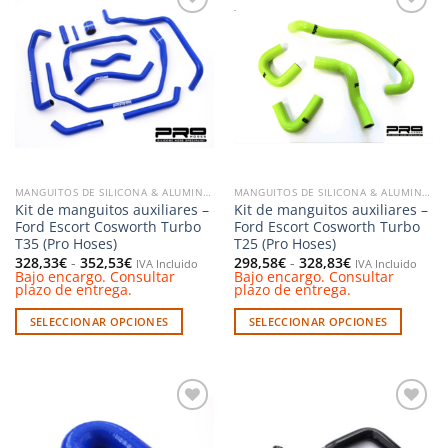
Añadir
Añadir
a la
a la
lista de
lista de
deseos
deseos
MANGUITOS DE SILICONA & ALUMINIO
MANGUITOS DE SILICONA & ALUMINIO
Kit de manguitos auxiliares –
Kit de manguitos auxiliares –
Ford Escort Cosworth Turbo
Ford Escort Cosworth Turbo
T35 (Pro Hoses)
T25 (Pro Hoses)
Rango
Rango
328,33
€
-
352,53
€
298,58
€
-
328,83
€
IVA Incluido
IVA Incluido
de
de
Bajo encargo. Consultar
Bajo encargo. Consultar
precios:
precios:
plazo de entrega.
plazo de entrega.
desde
desde
328,33€
298,58€
SELECCIONAR OPCIONES
SELECCIONAR OPCIONES
hasta
hasta
352,53€
328,83€
Este
Este
producto
producto
tiene
tiene
múltiples
múltiples
Añadir
Añadir
variantes.
variantes.
a la
a la