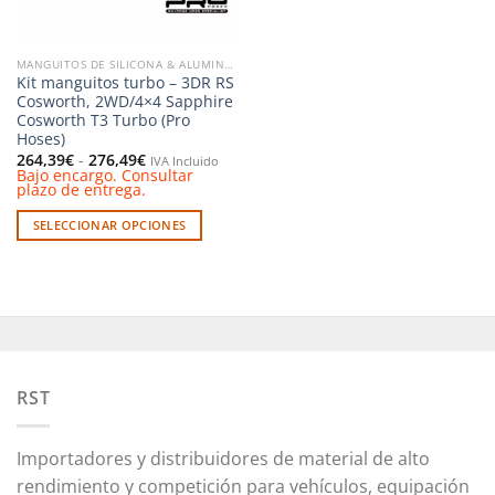
elegir
elegir
en
en
la
la
MANGUITOS DE SILICONA & ALUMINIO
página
página
Kit manguitos turbo – 3DR RS
de
de
Cosworth, 2WD/4×4 Sapphire
producto
producto
Cosworth T3 Turbo (Pro
Hoses)
Rango
264,39
€
-
276,49
€
IVA Incluido
de
Bajo encargo. Consultar
precios:
plazo de entrega.
desde
264,39€
SELECCIONAR OPCIONES
hasta
276,49€
Este
producto
tiene
múltiples
variantes.
Las
opciones
RST
se
pueden
Importadores y distribuidores de material de alto
elegir
en
rendimiento y competición para vehículos, equipación