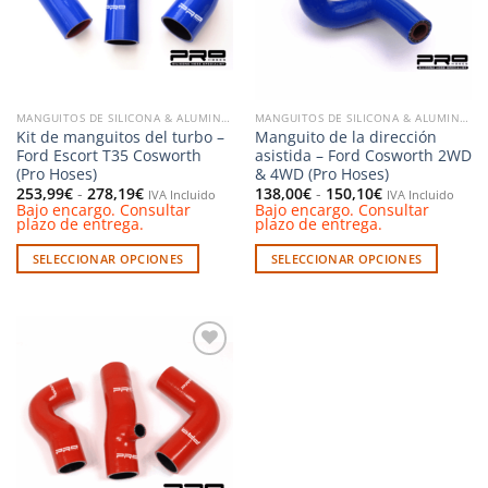
se
pueden
pueden
elegir
elegir
en
en
la
la
página
MANGUITOS DE SILICONA & ALUMINIO
MANGUITOS DE SILICONA & ALUMINIO
página
de
Kit de manguitos del turbo –
Manguito de la dirección
de
producto
Ford Escort T35 Cosworth
asistida – Ford Cosworth 2WD
producto
(Pro Hoses)
& 4WD (Pro Hoses)
Rango
Rango
253,99
€
-
278,19
€
138,00
€
-
150,10
€
IVA Incluido
IVA Incluido
de
de
Bajo encargo. Consultar
Bajo encargo. Consultar
precios:
precios:
plazo de entrega.
plazo de entrega.
desde
desde
253,99€
138,00€
SELECCIONAR OPCIONES
SELECCIONAR OPCIONES
hasta
hasta
278,19€
150,10€
Este
Este
producto
producto
tiene
tiene
múltiples
múltiples
Añadir
variantes.
variantes.
a la
Las
Las
lista de
deseos
opciones
opciones
se
se
pueden
pueden