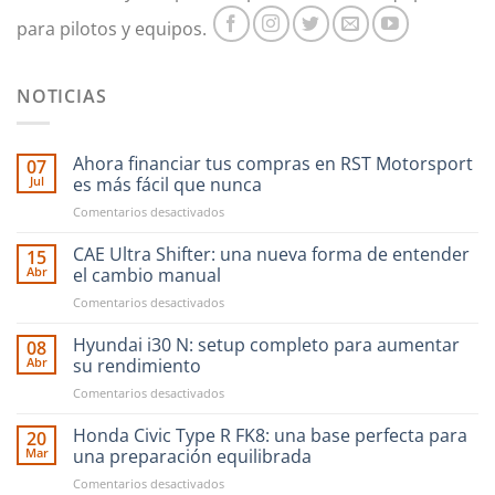
la
para pilotos y equipos.
página
de
producto
NOTICIAS
Ahora financiar tus compras en RST Motorsport
07
Jul
es más fácil que nunca
en
Comentarios desactivados
Ahora
financiar
CAE Ultra Shifter: una nueva forma de entender
15
tus
Abr
el cambio manual
compras
en
Comentarios desactivados
en
CAE
RST
Ultra
Hyundai i30 N: setup completo para aumentar
Motorsport
08
Shifter:
es
Abr
su rendimiento
una
más
en
Comentarios desactivados
nueva
fácil
Hyundai
forma
que
i30
Honda Civic Type R FK8: una base perfecta para
de
20
nunca
N:
entender
Mar
una preparación equilibrada
setup
el
en
Comentarios desactivados
completo
cambio