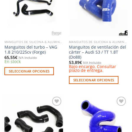
opciones
lista de
lista de
deseos
deseos
se
pueden
elegir
en
la
página
MANGUITOS DE SILICONA & ALUMINIO
MANGUITOS DE SILICONA & ALUMINIO
de
Manguitos del turbo – VAG
Manguitos de ventilación del
producto
1.8 210/225cv (Forge)
cárter – Audi S3 / TT 1.8T
(Do88)
65,55
€
IVA Incluido
En stock
53,89
€
IVA Incluido
Bajo encargo. Consultar
plazo de entrega.
SELECCIONAR OPCIONES
Este
SELECCIONAR OPCIONES
producto
Este
tiene
producto
múltiples
tiene
variantes.
múltiples
Las
Añadir
Añadir
variantes.
a la
a la
opciones
Las
lista de
lista de
se
deseos
deseos
opciones
pueden
se