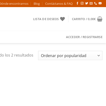
Dónde encontrarnos
Blog
Contáctanos & FAQ
LISTA DE DESEOS
CARRITO /
0,00
€
ACCEDER / REGISTRARSE
Ordenado
o los 2 resultados
por
popularidad