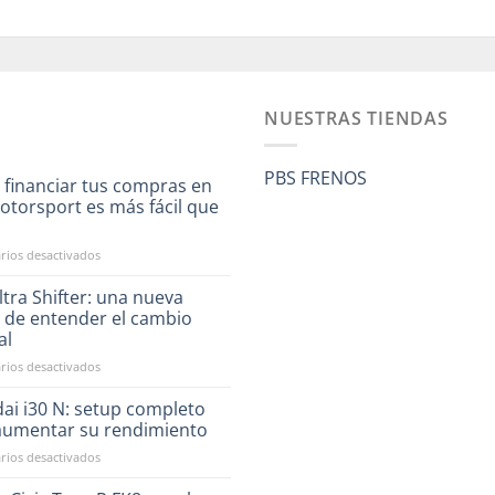
NUESTRAS TIENDAS
PBS FRENOS
 financiar tus compras en
otorsport es más fácil que
a
en
ios desactivados
Ahora
financiar
tra Shifter: una nueva
tus
 de entender el cambio
compras
al
en
en
ios desactivados
RST
CAE
Motorsport
Ultra
es
ai i30 N: setup completo
Shifter:
más
aumentar su rendimiento
una
fácil
en
ios desactivados
nueva
que
Hyundai
forma
nunca
i30