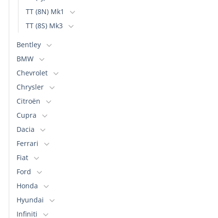
TT (8N) Mk1
TT (8S) Mk3
Bentley
BMW
Chevrolet
Chrysler
Citroën
Cupra
Dacia
Ferrari
Fiat
Ford
Honda
Hyundai
Infiniti