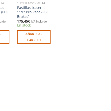
-14
1.2TFSI 105CV 09-14
ras
Pastillas traseras
 (PBS
1192 Pro Race (PBS
Brakes)
175,45
€
luido
IVA Incluido
En stock
L
AÑADIR AL
CARRITO