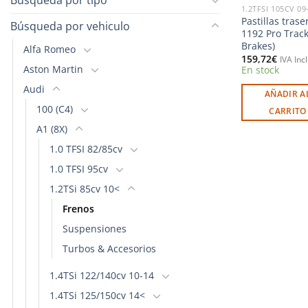
1.2TFSI 105CV 09
Pastillas trase
Búsqueda por vehiculo
1192 Pro Track
Brakes)
Alfa Romeo
159,72
€
IVA Inc
Aston Martin
En stock
Audi
AÑADIR A
100 (C4)
CARRITO
A1 (8X)
1.0 TFSI 82/85cv
1.0 TFSI 95cv
1.2TSi 85cv 10<
Frenos
Suspensiones
Turbos & Accesorios
1.4TSi 122/140cv 10-14
1.4TSi 125/150cv 14<