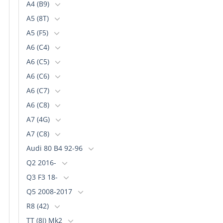
A4 (B9)
A5 (8T)
A5 (F5)
A6 (C4)
A6 (C5)
A6 (C6)
A6 (C7)
A6 (C8)
A7 (4G)
A7 (C8)
Audi 80 B4 92-96
Q2 2016-
Q3 F3 18-
Q5 2008-2017
R8 (42)
TT (8J) Mk2