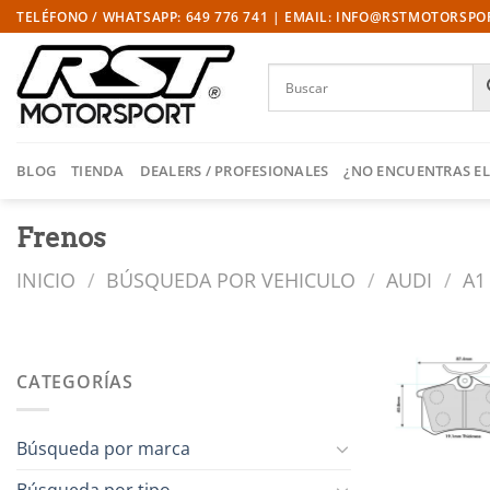
Saltar
TELÉFONO / WHATSAPP: 649 776 741 | EMAIL: INFO@RSTMOTORSP
al
contenido
BLOG
TIENDA
DEALERS / PROFESIONALES
¿NO ENCUENTRAS EL
Frenos
INICIO
/
BÚSQUEDA POR VEHICULO
/
AUDI
/
A1 
CATEGORÍAS
l
Búsqueda por marca
Búsqueda por tipo