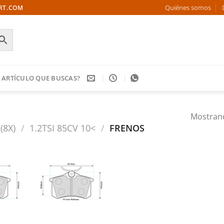
Quiénes somos
ORT.COM
 ARTÍCULO QUE BUSCAS?
Mostrand
(8X)
/
1.2TSI 85CV 10<
/
FRENOS
Añadir
Añadir
a la
a la
ista de
lista de
deseos
deseos