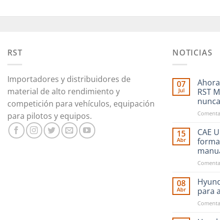
RST
NOTICIAS
Importadores y distribuidores de
Ahora
07
material de alto rendimiento y
Jul
RST M
nunc
competición para vehículos, equipación
Comentar
para pilotos y equipos.
CAE Ul
15
Abr
forma
manu
Comentar
Hyund
08
Abr
para 
Comentar