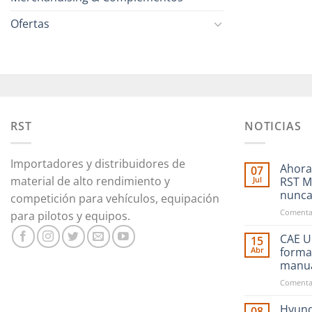
Ofertas
RST
NOTICIAS
Importadores y distribuidores de
Ahora
07
material de alto rendimiento y
Jul
RST M
nunc
competición para vehículos, equipación
Comentar
para pilotos y equipos.
CAE Ul
15
Abr
forma
manu
Comentar
Hyund
08