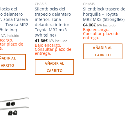
CHASIS
CHASIS
locks del
Silentblocks del
Silentblock trasero de
io delantero
trapecio delantero
horquilla – Toyota
r, zona trasera
inferior, zona
MR2 MK3 (Strongflex)
or – Toyota MR2
delantera interior –
64,00
€
IVA Incluido
Bajo encargo.
hiteline)
Toyota MR2 mk3
Consultar plazo de
(Whiteline)
IVA Incluido
entrega.
ncargo.
41,66
€
IVA Incluido
tar plazo de
Bajo encargo.
a.
AÑADIR AL
Consultar plazo de
entrega.
CARRITO
ÑADIR AL
AÑADIR AL
CARRITO
CARRITO
Añadir
a la
lista de
deseos