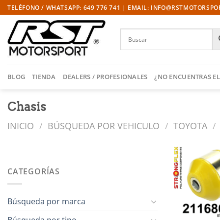
Saltar
TELÉFONO / WHATSAPP: 649 776 741 | EMAIL: INFO@RSTMOTORSP
al
contenido
BLOG
TIENDA
DEALERS / PROFESIONALES
¿NO ENCUENTRAS EL
Chasis
INICIO
/
BÚSQUEDA POR VEHICULO
/
TOYOTA
/
CATEGORÍAS
l
Búsqueda por marca
Búsqueda por tipo