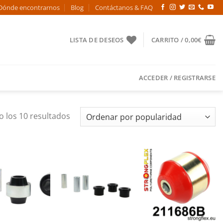
Dónde encontrarnos
Blog
Contáctanos & FAQ
LISTA DE DESEOS
CARRITO /
0,00
€
ACCEDER / REGISTRARSE
Ordenado
 los 10 resultados
por
popularidad
Añadir
Añadir
Añadir
a la
a la
a la
lista de
lista de
lista de
deseos
deseos
deseos