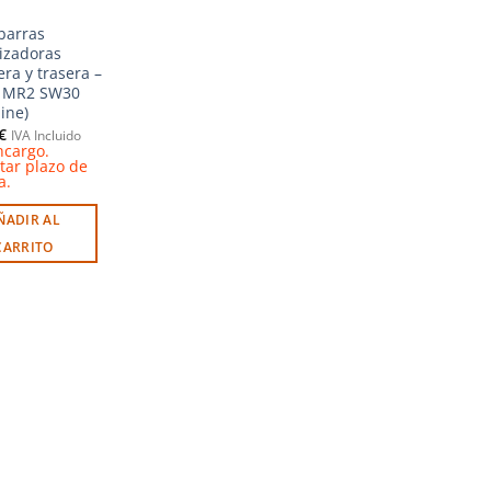
 barras
lizadoras
era y trasera –
a MR2 SW30
ine)
€
IVA Incluido
ncargo.
tar plazo de
a.
ÑADIR AL
CARRITO