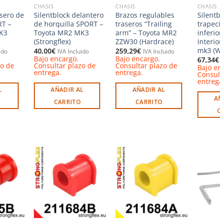
CHASIS
CHASIS
CHASIS
asero de
Silentblock delantero
Brazos regulables
Silentb
RT –
de horquilla SPORT –
traseros “Trailing
trapec
K3
Toyota MR2 MK3
arm” – Toyota MR2
inferio
(Strongflex)
ZZW30 (Hardrace)
interi
mk3 (W
40,00
€
259,29
€
ido
IVA Incluido
IVA Incluido
Bajo encargo.
Bajo encargo.
67,34
€
zo de
Consultar plazo de
Consultar plazo de
Bajo e
entrega.
entrega.
Consul
entreg
L
AÑADIR AL
AÑADIR AL
A
CARRITO
CARRITO
Añadir
Añadir
Añadir
a la
a la
a la
ista de
lista de
lista de
deseos
deseos
deseos