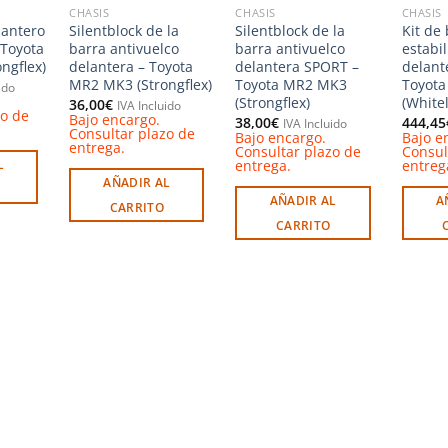
CHASIS
CHASIS
CHASIS
lantero
Silentblock de la
Silentblock de la
Kit de
 Toyota
barra antivuelco
barra antivuelco
estabi
ngflex)
delantera – Toyota
delantera SPORT –
delant
MR2 MK3 (Strongflex)
Toyota MR2 MK3
Toyot
ido
(Strongflex)
(Whitel
36,00
€
IVA Incluido
zo de
Bajo encargo.
38,00
€
444,45
IVA Incluido
Consultar plazo de
Bajo encargo.
Bajo e
entrega.
Consultar plazo de
Consul
entrega.
entreg
L
AÑADIR AL
AÑADIR AL
A
CARRITO
CARRITO