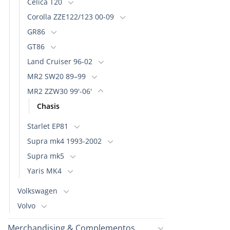
Celica T20
Corolla ZZE122/123 00-09
GR86
GT86
Land Cruiser 96-02
MR2 SW20 89–99
MR2 ZZW30 99'-06'
Chasis
Starlet EP81
Supra mk4 1993-2002
Supra mk5
Yaris MK4
Volkswagen
Volvo
Merchandising & Complementos