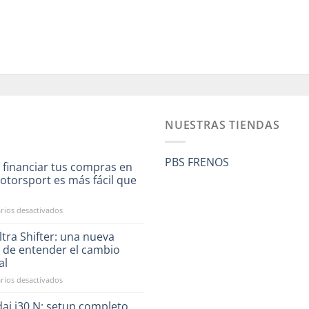
NUESTRAS TIENDAS
PBS FRENOS
 financiar tus compras en
otorsport es más fácil que
a
en
ios desactivados
Ahora
financiar
tra Shifter: una nueva
tus
 de entender el cambio
compras
al
en
en
ios desactivados
RST
CAE
Motorsport
Ultra
es
ai i30 N: setup completo