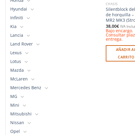
Honda
CHASIS
Hyundai
Silentblock de
de horquilla –
Infiniti
MR2 MK3 (Stro
38,00
€
Kia
IVA Inclu
Bajo encargo.
Consultar pla
Lancia
entrega.
Land Rover
AÑADIR A
Lexus
CARRITO
Lotus
Mazda
McLaren
Mercedes Benz
MG
Mini
Mitsubishi
Nissan
Opel