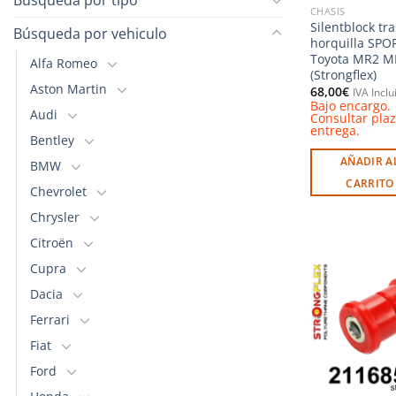
CHASIS
Silentblock tr
Búsqueda por vehiculo
horquilla SPO
Toyota MR2 M
Alfa Romeo
(Strongflex)
Aston Martin
68,00
€
IVA Inclu
Bajo encargo.
Audi
Consultar pla
entrega.
Bentley
AÑADIR A
BMW
CARRITO
Chevrolet
Chrysler
Citroën
Cupra
Dacia
Ferrari
l
Fiat
Ford