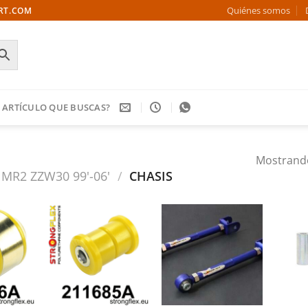
Quiénes somos
ORT.COM
 ARTÍCULO QUE BUSCAS?
Mostrando
MR2 ZZW30 99'-06'
/
CHASIS
Añadir
Añadir
Añadir
a la
a la
a la
ista de
lista de
lista de
deseos
deseos
deseos