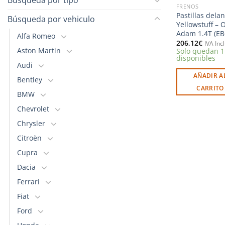
FRENOS
Pastillas dela
Búsqueda por vehiculo
Yellowstuff – 
Adam 1.4T (EB
Alfa Romeo
206,12
€
IVA Inc
Aston Martin
Solo quedan 1
disponibles
Audi
AÑADIR A
Bentley
CARRITO
BMW
Chevrolet
Chrysler
Citroën
Cupra
Dacia
Ferrari
Fiat
Ford