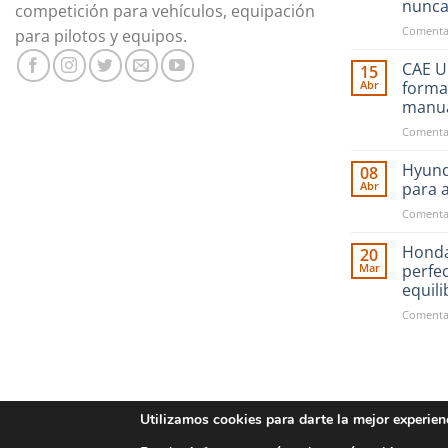
nunc
competición para vehículos, equipación
Comentar
para pilotos y equipos.
CAE Ul
15
Abr
forma
manu
Comentar
Hyund
08
Abr
para 
Comentar
Honda
20
Mar
perfe
equil
Comentar
Utilizamos cookies para darte la mejor experien
CONDICIONES GENE