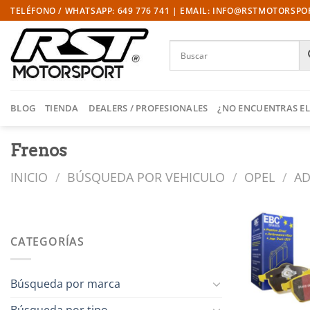
Saltar
TELÉFONO / WHATSAPP: 649 776 741 | EMAIL: INFO@RSTMOTORSP
al
contenido
BLOG
TIENDA
DEALERS / PROFESIONALES
¿NO ENCUENTRAS EL
Frenos
INICIO
/
BÚSQUEDA POR VEHICULO
/
OPEL
/
AD
CATEGORÍAS
l
Búsqueda por marca
Búsqueda por tipo