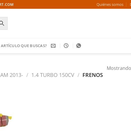
Quiénes somos
ORT.COM
 ARTÍCULO QUE BUSCAS?
Mostrando 
AM 2013-
/
1.4 TURBO 150CV
/
FRENOS
Añadir
a la
ista de
deseos