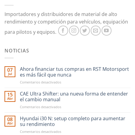
Importadores y distribuidores de material de alto
rendimiento y competición para vehículos, equipación
para pilotos y equipos.
NOTICIAS
Ahora financiar tus compras en RST Motorsport
07
Jul
es más fácil que nunca
en
Comentarios desactivados
Ahora
financiar
CAE Ultra Shifter: una nueva forma de entender
15
tus
Abr
el cambio manual
compras
en
Comentarios desactivados
en
CAE
RST
Ultra
Hyundai i30 N: setup completo para aumentar
Motorsport
08
Shifter:
es
Abr
su rendimiento
una
más
en
Comentarios desactivados
nueva
fácil