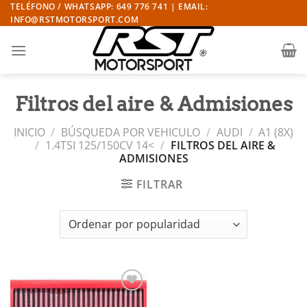
Saltar
TELÉFONO / WHATSAPP: 649 776 741 | EMAIL:
INFO@RSTMOTORSPORT.COM
al
contenido
Filtros del aire & Admisiones
INICIO
/
BÚSQUEDA POR VEHICULO
/
AUDI
/
A1 (8X)
/
1.4TSI 125/150CV 14<
/
FILTROS DEL AIRE &
ADMISIONES
FILTRAR
Añadir