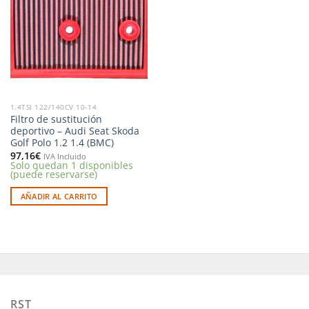
a la
lista de
deseos
1.4TSI 122/140CV 10-14
Filtro de sustitución
deportivo – Audi Seat Skoda
Golf Polo 1.2 1.4 (BMC)
97,16
€
IVA Incluido
Solo quedan 1 disponibles
(puede reservarse)
AÑADIR AL CARRITO
RST