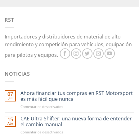
se
pueden
RST
elegir
en
la
Importadores y distribuidores de material de alto
página
rendimiento y competición para vehículos, equipación
de
producto
para pilotos y equipos.
NOTICIAS
Ahora financiar tus compras en RST Motorsport
07
Jul
es más fácil que nunca
en
Comentarios desactivados
Ahora
financiar
CAE Ultra Shifter: una nueva forma de entender
15
tus
Abr
el cambio manual
compras
en
Comentarios desactivados
en
CAE
RST