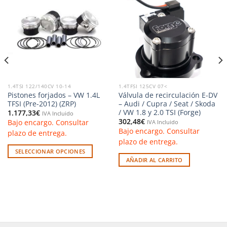
Añadir
Añadir
a la
a la
lista de
lista de
deseos
deseos
1.4TSI 122/140CV 10-14
1.4TFSI 125CV 07<
Pistones forjados – VW 1.4L
Válvula de recirculación E-DV
TFSI (Pre-2012) (ZRP)
– Audi / Cupra / Seat / Skoda
/ VW 1.8 y 2.0 TSI (Forge)
1.177,33
€
IVA Incluido
302,48
€
Bajo encargo. Consultar
IVA Incluido
Bajo encargo. Consultar
plazo de entrega.
plazo de entrega.
SELECCIONAR OPCIONES
AÑADIR AL CARRITO
Este
producto
tiene
múltiples
variantes.
Las
opciones