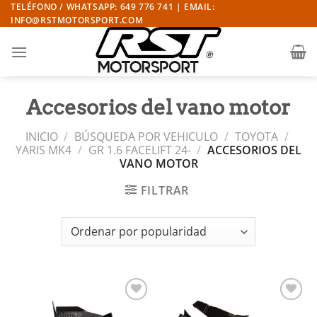
Saltar
TELÉFONO / WHATSAPP: 649 776 741 | EMAIL:
INFO@RSTMOTORSPORT.COM
al
contenido
Accesorios del vano motor
INICIO
/
BÚSQUEDA POR VEHICULO
/
TOYOTA
/
YARIS MK4
/
GR 1.6 FACELIFT 24-
/
ACCESORIOS DEL
VANO MOTOR
FILTRAR
Añadir
Añadir