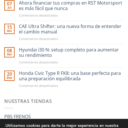
Ahora financiar tus compras en RST Motorsport
07
Jul
es más fácil que nunca
en
Comentarios desactivados
Ahora
financiar
CAE Ultra Shifter: una nueva forma de entender
15
tus
Abr
el cambio manual
compras
en
Comentarios desactivados
en
CAE
RST
Ultra
Hyundai i30 N: setup completo para aumentar
Motorsport
08
Shifter:
es
Abr
su rendimiento
una
más
en
Comentarios desactivados
nueva
fácil
Hyundai
forma
que
i30
Honda Civic Type R FK8: una base perfecta para
de
20
nunca
N:
entender
Mar
una preparación equilibrada
setup
el
en
Comentarios desactivados
completo
cambio
Honda
para
manual
Civic
aumentar
Type
NUESTRAS TIENDAS
su
R
rendimiento
FK8:
una
PBS FRENOS
base
perfecta
Utilizamos cookies para darte la mejor experiencia en nuestra