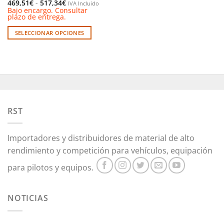
Rango
469,51
€
-
517,34
€
IVA Incluido
de
Bajo encargo. Consultar
precios:
plazo de entrega.
desde
469,51€
SELECCIONAR OPCIONES
hasta
517,34€
Este
producto
tiene
múltiples
variantes.
Las
opciones
RST
se
pueden
Importadores y distribuidores de material de alto
elegir
en
rendimiento y competición para vehículos, equipación
la
para pilotos y equipos.
página
de
producto
NOTICIAS