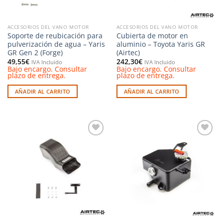
en
en
la
la
página
ACCESORIOS DEL VANO MOTOR
ACCESORIOS DEL VANO MOTOR
página
de
Soporte de reubicación para
Cubierta de motor en
de
producto
pulverización de agua – Yaris
aluminio – Toyota Yaris GR
producto
GR Gen 2 (Forge)
(Airtec)
49,55
€
242,30
€
IVA Incluido
IVA Incluido
Bajo encargo. Consultar
Bajo encargo. Consultar
plazo de entrega.
plazo de entrega.
AÑADIR AL CARRITO
AÑADIR AL CARRITO
Añadir
Añadir
a la
a la
lista de
lista de
deseos
deseos