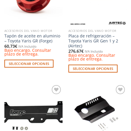
se
se
pueden
pueden
elegir
elegir
en
en
la
la
ACCESORIOS DEL VANO MOTOR
ACCESORIOS DEL VANO MOTOR
página
página
Tapón de aceite en aluminio
Placa de refrigeración –
de
de
– Toyota Yaris GR (Forge)
Toyota Yaris GR Gen 1 y 2
producto
producto
(Airtec)
60,73
€
IVA Incluido
Bajo encargo. Consultar
276,67
€
IVA Incluido
plazo de entrega.
Bajo encargo. Consultar
plazo de entrega.
SELECCIONAR OPCIONES
SELECCIONAR OPCIONES
Este
Este
producto
producto
tiene
tiene
múltiples
múltiples
variantes.
Añadir
Añadir
variantes.
Las
a la
a la
Las
opciones
lista de
lista de
deseos
deseos
opciones
se
se
pueden
pueden
elegir
elegir