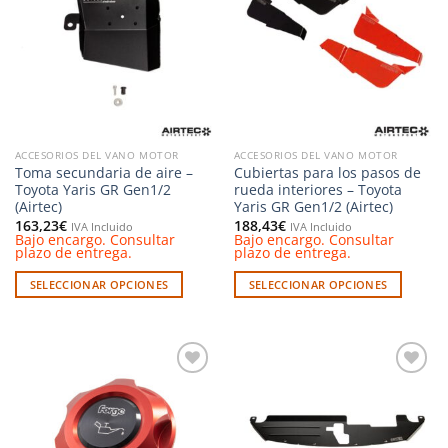
a la
a la
lista de
lista de
deseos
deseos
ACCESORIOS DEL VANO MOTOR
ACCESORIOS DEL VANO MOTOR
Toma secundaria de aire –
Cubiertas para los pasos de
Toyota Yaris GR Gen1/2
rueda interiores – Toyota
(Airtec)
Yaris GR Gen1/2 (Airtec)
163,23
€
188,43
€
IVA Incluido
IVA Incluido
Bajo encargo. Consultar
Bajo encargo. Consultar
plazo de entrega.
plazo de entrega.
SELECCIONAR OPCIONES
SELECCIONAR OPCIONES
Este
Este
producto
producto
tiene
tiene
múltiples
múltiples
Añadir
Añadir
variantes.
variantes.
a la
a la
Las
Las
lista de
lista de
deseos
deseos
opciones
opciones