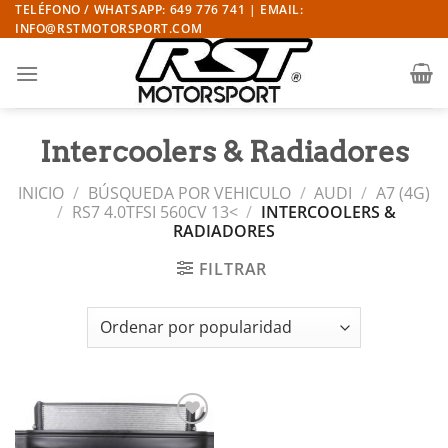
Saltar
TELÉFONO / WHATSAPP: 649 776 741 | EMAIL:
INFO@RSTMOTORSPORT.COM
al
contenido
Intercoolers & Radiadores
INICIO
/
BÚSQUEDA POR VEHICULO
/
AUDI
/
A7 (4G)
/
RS7 4.0TFSI 560CV 13<
/
INTERCOOLERS &
RADIADORES
FILTRAR
Añadir