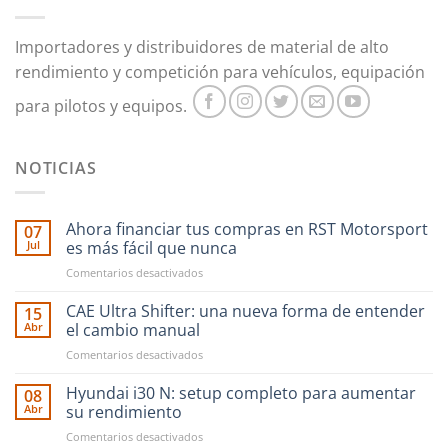
Importadores y distribuidores de material de alto
rendimiento y competición para vehículos, equipación
para pilotos y equipos.
NOTICIAS
Ahora financiar tus compras en RST Motorsport
07
Jul
es más fácil que nunca
en
Comentarios desactivados
Ahora
financiar
CAE Ultra Shifter: una nueva forma de entender
15
tus
Abr
el cambio manual
compras
en
Comentarios desactivados
en
CAE
RST
Ultra
Hyundai i30 N: setup completo para aumentar
Motorsport
08
Shifter:
es
Abr
su rendimiento
una
más
en
Comentarios desactivados
nueva
fácil