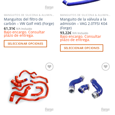
en
la
página
MANGUITOS DE SILICONA & ALUMINIO
MANGUITOS DE SILICONA & ALUMINIO
de
Manguitos del filtro de
Manguito de la válvula a la
producto
carbón – VW Golf mk5 (Forge)
admisión – VAG 2.0TFSI K04
(Forge)
61,31
€
IVA Incluido
Bajo encargo. Consultar
93,22
€
IVA Incluido
plazo de entrega.
Bajo encargo. Consultar
plazo de entrega.
SELECCIONAR OPCIONES
SELECCIONAR OPCIONES
Este
Este
producto
producto
tiene
tiene
múltiples
múltiples
variantes.
Añadir
Añadir
variantes.
Las
a la
a la
Las
opciones
lista de
lista de
deseos
deseos
opciones
se
se
pueden
pueden
elegir
elegir
en
en
la
la
página