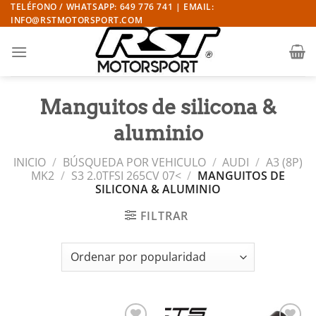
Saltar
TELÉFONO / WHATSAPP: 649 776 741 | EMAIL:
INFO@RSTMOTORSPORT.COM
al
contenido
Manguitos de silicona &
aluminio
INICIO
/
BÚSQUEDA POR VEHICULO
/
AUDI
/
A3 (8P)
MK2
/
S3 2.0TFSI 265CV 07<
/
MANGUITOS DE
SILICONA & ALUMINIO
FILTRAR