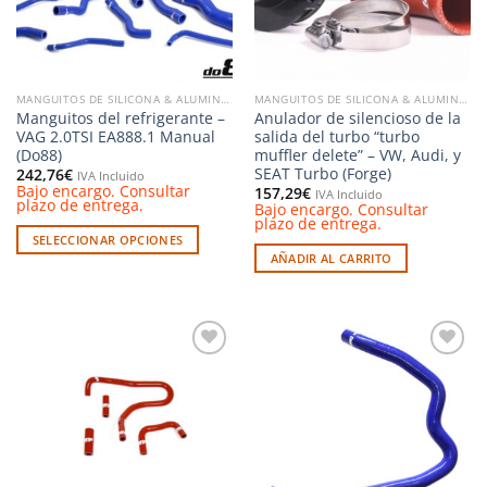
elegir
pueden
en
elegir
la
en
página
la
de
MANGUITOS DE SILICONA & ALUMINIO
MANGUITOS DE SILICONA & ALUMINIO
página
producto
Manguitos del refrigerante –
Anulador de silencioso de la
de
VAG 2.0TSI EA888.1 Manual
salida del turbo “turbo
producto
(Do88)
muffler delete” – VW, Audi, y
SEAT Turbo (Forge)
242,76
€
IVA Incluido
Bajo encargo. Consultar
157,29
€
IVA Incluido
plazo de entrega.
Bajo encargo. Consultar
plazo de entrega.
SELECCIONAR OPCIONES
AÑADIR AL CARRITO
Este
producto
tiene
múltiples
variantes.
Añadir
Añadir
Las
a la
a la
opciones
lista de
lista de
deseos
deseos
se
pueden
elegir