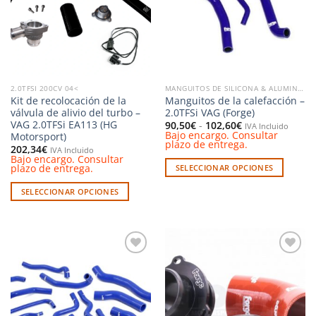
deseos
deseos
opciones
se
pueden
elegir
en
la
2.0TFSI 200CV 04<
MANGUITOS DE SILICONA & ALUMINIO
página
Kit de recolocación de la
Manguitos de la calefacción –
de
válvula de alivio del turbo –
2.0TFSi VAG (Forge)
producto
VAG 2.0TFSi EA113 (HG
Rango
90,50
€
-
102,60
€
IVA Incluido
de
Bajo encargo. Consultar
Motorsport)
precios:
plazo de entrega.
202,34
€
IVA Incluido
desde
Bajo encargo. Consultar
90,50€
plazo de entrega.
SELECCIONAR OPCIONES
hasta
102,60€
Este
SELECCIONAR OPCIONES
producto
Este
tiene
producto
múltiples
tiene
variantes.
múltiples
Las
Añadir
Añadir
variantes.
opciones
a la
a la
Las
lista de
lista de
se
deseos
deseos
opciones
pueden
se