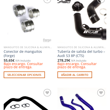
Añadir
Añadir
a la
a la
lista de
lista de
deseos
deseos
MANGUITOS DE SILICONA & ALUMINIO
MANGUITOS DE SILICONA & ALUMINIO
Conector de manguitos
Tubería de salida del turbo –
(Forge)
Audi S3 8P (CTS)
55,65
€
278,29
€
IVA Incluido
IVA Incluido
Bajo encargo. Consultar
Bajo encargo. Consultar
plazo de entrega.
plazo de entrega.
SELECCIONAR OPCIONES
AÑADIR AL CARRITO
Este
producto
tiene
múltiples
Añadir
Añadir
variantes.
a la
a la
Las
lista de
lista de