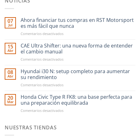
NOTICIAS
Ahora financiar tus compras en RST Motorsport
07
Jul
es más fácil que nunca
en
Comentarios desactivados
Ahora
financiar
CAE Ultra Shifter: una nueva forma de entender
15
tus
Abr
el cambio manual
compras
en
Comentarios desactivados
en
CAE
RST
Ultra
Hyundai i30 N: setup completo para aumentar
Motorsport
08
Shifter:
es
Abr
su rendimiento
una
más
en
Comentarios desactivados
nueva
fácil
Hyundai
forma
que
i30
Honda Civic Type R FK8: una base perfecta para
de
20
nunca
N:
entender
Mar
una preparación equilibrada
setup
el
en
Comentarios desactivados
completo
cambio
Honda
para
manual
Civic
aumentar
Type
NUESTRAS TIENDAS
su
R
rendimiento
FK8: