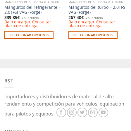
MANGUITOS DE SILICONA & ALUMINIO
MANGUITOS DE SILICONA & ALUMINIO
página
de
Manguitos del refrigerante –
Manguitos del turbo – 2.0TFSi
de
producto
2.0TFSi VAG (Forge)
VAG (Forge)
producto
339,85
€
267,40
€
IVA Incluido
IVA Incluido
Bajo encargo. Consultar
Bajo encargo. Consultar
plazo de entrega.
plazo de entrega.
SELECCIONAR OPCIONES
SELECCIONAR OPCIONES
Este
Este
producto
producto
tiene
tiene
múltiples
múltiples
variantes.
variantes.
Las
Las
opciones
opciones
RST
se
se
pueden
pueden
Importadores y distribuidores de material de alto
elegir
elegir
en
en
rendimiento y competición para vehículos, equipación
la
la
para pilotos y equipos.
página
página
de
de
producto
producto