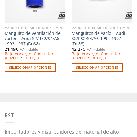
pueden
elegir
elegir
en
en
la
la
página
MANGUITOS DE SILICONA & ALUMINIO
MANGUITOS DE SILICONA & ALUMINIO
página
de
Manguito de ventilación del
Manguitos de vacío – Audi
de
producto
cárter – Audi S2/RS2/S4/A6
S2/RS2/S4/A6 1992-1997
producto
1992-1997 (Do88)
(Do88)
21,19
€
42,27
€
IVA Incluido
IVA Incluido
Bajo encargo. Consultar
Bajo encargo. Consultar
plazo de entrega.
plazo de entrega.
SELECCIONAR OPCIONES
SELECCIONAR OPCIONES
Este
Este
producto
producto
tiene
tiene
múltiples
múltiples
variantes.
variantes.
Las
Las
opciones
opciones
RST
se
se
pueden
pueden
Importadores y distribuidores de material de alto
elegir
elegir