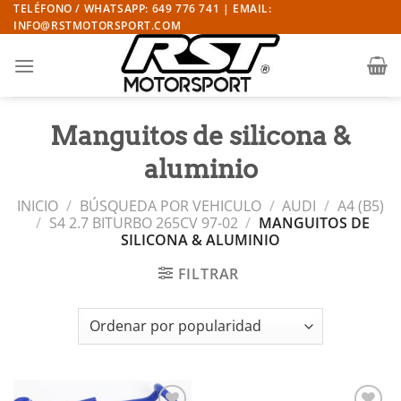
Saltar
TELÉFONO / WHATSAPP: 649 776 741 | EMAIL:
INFO@RSTMOTORSPORT.COM
al
contenido
Manguitos de silicona &
aluminio
INICIO
/
BÚSQUEDA POR VEHICULO
/
AUDI
/
A4 (B5)
/
S4 2.7 BITURBO 265CV 97-02
/
MANGUITOS DE
SILICONA & ALUMINIO
FILTRAR