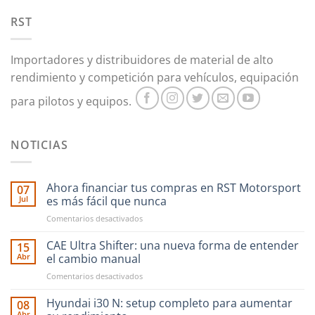
se
pueden
pueden
RST
elegir
elegir
en
en
la
Importadores y distribuidores de material de alto
la
página
rendimiento y competición para vehículos, equipación
página
de
de
producto
para pilotos y equipos.
producto
NOTICIAS
Ahora financiar tus compras en RST Motorsport
07
Jul
es más fácil que nunca
en
Comentarios desactivados
Ahora
financiar
CAE Ultra Shifter: una nueva forma de entender
15
tus
Abr
el cambio manual
compras
en
Comentarios desactivados
en
CAE
RST
Ultra
Hyundai i30 N: setup completo para aumentar
Motorsport
08
Shifter:
es
Abr