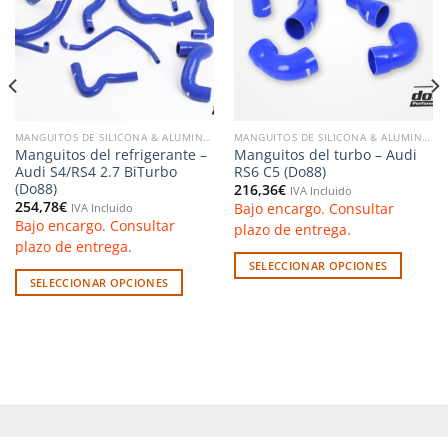
deseos
deseos
MANGUITOS DE SILICONA & ALUMINIO
MANGUITOS DE SILICONA & ALUMINIO
Manguitos del refrigerante –
Manguitos del turbo – Audi
Audi S4/RS4 2.7 BiTurbo
RS6 C5 (Do88)
(Do88)
216,36
€
IVA Incluido
254,78
€
Bajo encargo. Consultar
IVA Incluido
Bajo encargo. Consultar
plazo de entrega.
plazo de entrega.
SELECCIONAR OPCIONES
SELECCIONAR OPCIONES
Este
Este
producto
producto
tiene
tiene
múltiples
múltiples
variantes.
variantes.
Las
Las
opciones
opciones
se