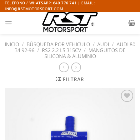
Saltar
TELÉFONO / WHATSAPP: 649 776 741 | EMAIL:
INFO@RSTMOTORSPORT.COM
al
contenido
INICIO
/
BÚSQUEDA POR VEHICULO
/
AUDI
/
AUDI 80
B4 92-96
/
RS2 2.2 L5 315CV
/
MANGUITOS DE
SILICONA & ALUMINIO
FILTRAR
Añadir
a la
lista
de
deseos